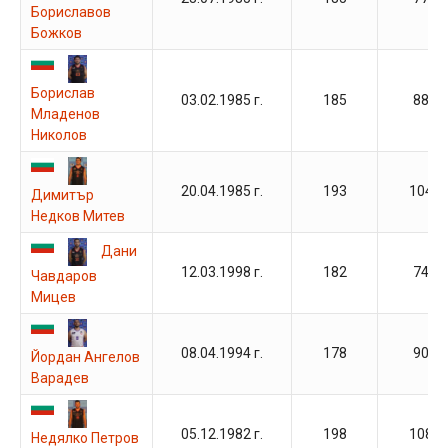
Бориславов
Божков
Борислав
03.02.1985 г.
185
88
Младенов
Николов
20.04.1985 г.
193
104
Димитър
Недков Митев
Дани
12.03.1998 г.
182
74
Чавдаров
Мицев
08.04.1994 г.
178
90
Йордан Ангелов
Варадев
05.12.1982 г.
198
108
Недялко Петров