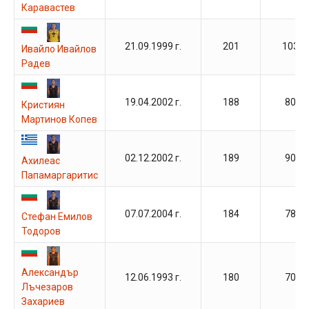
Каравастев
21.09.1999 г.
201
103
Ивайло Ивайлов
Радев
19.04.2002 г.
188
80
Кристиян
Мартинов Копев
02.12.2002 г.
189
90
Ахилеас
Папамаргаритис
07.07.2004 г.
184
78
Стефан Емилов
Тодоров
Александър
12.06.1993 г.
180
70
Лъчезаров
Захариев