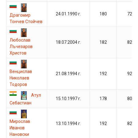
24.01.1990 г.
180
72
Драгомир
Тончев Стойчев
Любослав
18.07.2004 г.
182
82
Лъчезаров
Христов
Венцислав
21.08.1994 г.
192
92
Николаев
Тодоров
Атул
15.10.1997 г.
178
80
Себастиан
Мирослав
13.10.1994 г.
192
82
Иванов
Нановски