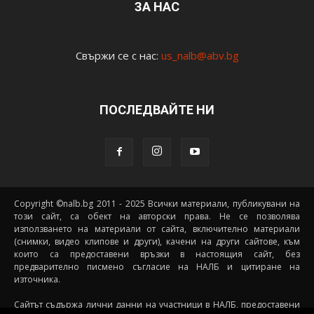
ЗА НАС
Свържи се с нас:
us_nalb@abv.bg
ПОСЛЕДВАЙТЕ НИ
Copyright ©nalb.bg 2011 - 2025 Всички материали, публикувани на
този сайт, са обект на авторски права. Не се позволява
използването на материали от сайта, включително материали
(снимки, видео клипове и други), качени на други сайтове, към
които са предоставени връзки в настоящия сайт, без
предварително писмено съгласие на НАЛБ и цитиране на
източника.
Сайтът съдържа лични данни на участници в НАЛБ, предоставени