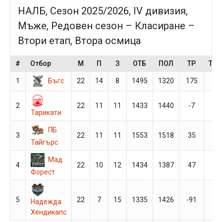
НАЛБ, Сезон 2025/2026, IV дивизия,
Мъже, Редовен сезон – Класиране –
Втори етап, Втора осмица
#
Отбор
М
П
З
ОТБ
ПОЛ
ТР
ТО
Бъгс
1
22
14
8
1495
1320
175
36
2
22
11
11
1433
1440
-7
33
Тарикати
ПБ
3
22
11
11
1553
1518
35
33
Тайгърс
Мад
4
22
10
12
1434
1387
47
32
Форест
5
22
7
15
1335
1426
-91
29
Надежда
Хендикапс