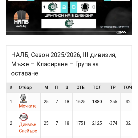
НАЛБ, Сезон 2025/2026, III дивизия,
Мъже – Класиране – Група за
оставане
#
Отбор
М
П
З
ОТБ
ПОЛ
ТР
ТОЧ
1
25
7
18
1625
1880
-255
32
Мечките
2
25
7
18
1751
2125
-374
32
Диймън
Слейърс