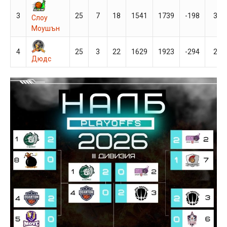
3
25
7
18
1541
1739
-198
32
Слоу
Моушън
4
25
3
22
1629
1923
-294
28
Дюдс