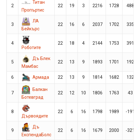
Титан
2
22
19
3
2216
1728
488
Пропъртис
ЛА
3
22
16
6
2037
1702
335
Бейкърс
4
22
18
4
2144
1753
391
Роботите
Дъ Блек
5
22
13
9
1893
1701
192
Мамбас
Армада
6
22
13
9
1814
1682
132
Балкан
7
22
12
10
1806
1763
43
Ботевград
8
22
6
16
1798
1989
-191
Дървоядите
Дъ
9
22
6
16
1679
2000
-321
ЕкспендаБолс