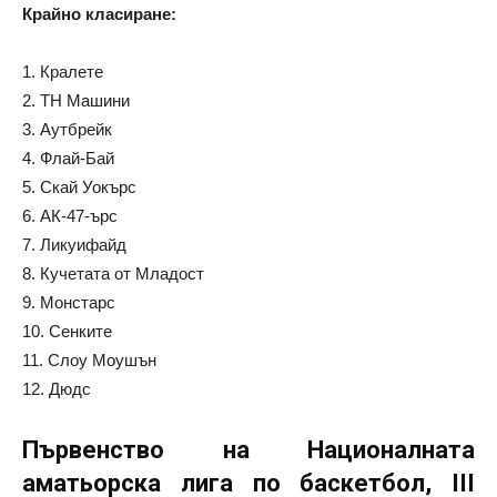
Крайно класиране:
1. Кралете
2. ТН Машини
3. Аутбрейк
4. Флай-Бай
5. Скай Уокърс
6. АК-47-ърс
7. Ликуифайд
8. Кучетата от Младост
9. Монстарс
10. Сенките
11. Слоу Моушън
12. Дюдс
Първенство на Националната
аматьорска лига по баскетбол, III