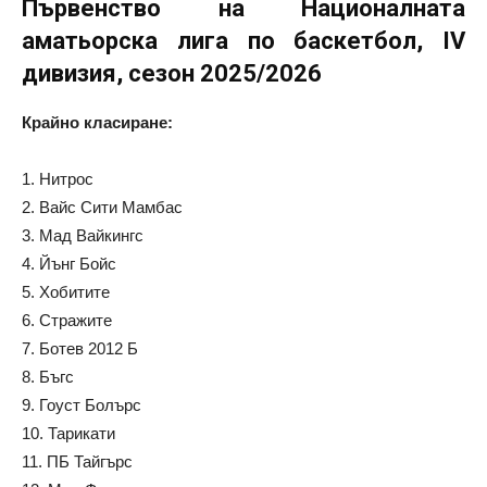
Първенство на Националната
аматьорска лига по баскетбол, IV
дивизия, сезон 2025/2026
Крайно класиране:
1. Нитрос
2. Вайс Сити Мамбас
3. Мад Вайкингс
4. Йънг Бойс
5. Хобитите
6. Стражите
7. Ботев 2012 Б
8. Бъгс
9. Гоуст Болърс
10. Тарикати
11. ПБ Тайгърс