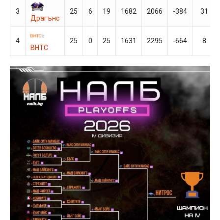
3
25
6
19
1682
2066
-384
31
Драгънс
4
25
0
25
1631
2295
-664
8
ВНТС