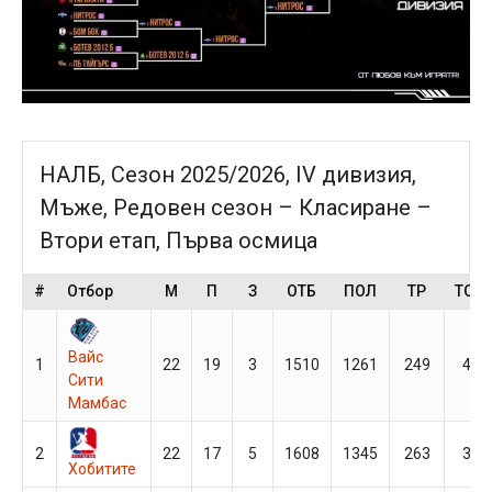
НАЛБ, Сезон 2025/2026, IV дивизия,
Мъже, Редовен сезон – Класиране –
Втори етап, Първа осмица
#
Отбор
М
П
З
ОТБ
ПОЛ
ТР
ТОЧ
Вайс
1
22
19
3
1510
1261
249
41
Сити
Мамбас
2
22
17
5
1608
1345
263
39
Хобитите