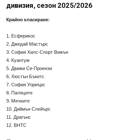
дивизия, сезон 2025/2026
Крайно класиране:
1. Есферикос
2. Джедай Мастърс
3. София Хилс-Спорт Вижън
4. Куантум
5. Движи Се-Проензи
6. Хюстън Бъкетс
7. София Уориърс
8. Паляците
9. Мечките
10. Диймън Слейърс
11. Драгънс
12. ВНТС