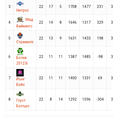
3
22
17
5
1708
1477
231
39
Нитрос
Мад
4
22
14
8
1646
1317
329
36
Вайкингс
5
22
13
9
1631
1433
198
35
Стражите
6
22
11
11
1387
1485
-98
33
Ботев
2012 Б
7
22
11
11
1400
1331
69
33
Йънг
Бойс
8
22
8
14
1292
1596
-304
30
Гоуст
Болърс