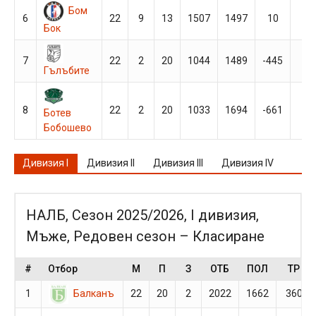
Бом
6
22
9
13
1507
1497
10
26
Бок
7
22
2
20
1044
1489
-445
24
Гълъбите
8
22
2
20
1033
1694
-661
24
Ботев
Бобошево
Дивизия I
Дивизия II
Дивизия III
Дивизия IV
НАЛБ, Сезон 2025/2026, I дивизия,
Мъже, Редовен сезон – Класиране
#
Отбор
М
П
З
ОТБ
ПОЛ
ТР
Балканъ
1
22
20
2
2022
1662
360