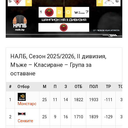
НАЛБ, Сезон 2025/2026, II дивизия,
Мъже – Класиране – Група за
оставане
#
Отбор
М
П
З
ОТБ
ПОЛ
ТР
ТОЧ
1
25
11
14
1822
1933
-111
36
Монстарс
2
25
9
16
1710
1839
-129
34
Сенките