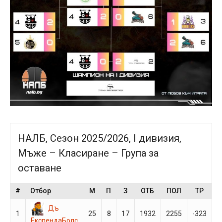
НАЛБ, Сезон 2025/2026, I дивизия,
Мъже – Класиране – Група за
оставане
#
Отбор
М
П
З
ОТБ
ПОЛ
ТР
Т
Дъ
1
25
8
17
1932
2255
-323
ЕкспендаБолс