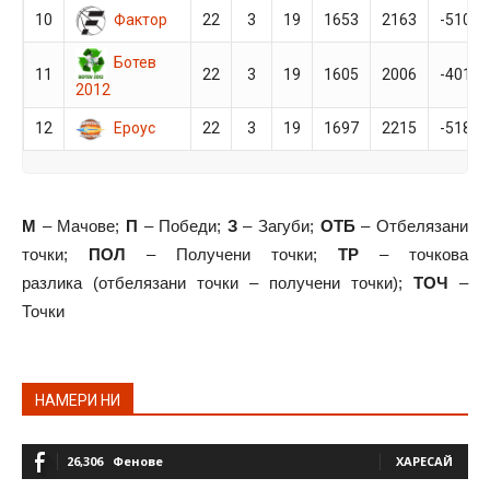
Фактор
10
22
3
19
1653
2163
-510
Ботев
11
22
3
19
1605
2006
-401
2012
Ероус
12
22
3
19
1697
2215
-518
М
– Мачове;
П
– Победи;
З
– Загуби;
ОТБ
– Отбелязани
точки;
ПОЛ
– Получени точки;
ТР
– точкова
разлика (отбелязани точки – получени точки);
ТОЧ
–
Точки
НАМЕРИ НИ
26,306
Фенове
ХАРЕСАЙ