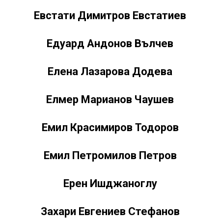
Евстати Димитров Евстатиев
Едуард Андонов Вълчев
Елена Лазарова Додева
Елмер Марианов Чаушев
Емил Красимиров Тодоров
Емил Петромилов Петров
Ерен Ишджаноглу
Захари Евгениев Стефанов