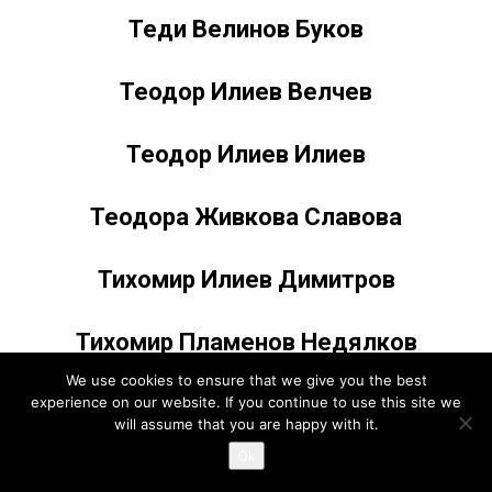
Теди Велинов Буков
Теодор Илиев Велчев
Теодор Илиев Илиев
Теодора Живкова Славова
Тихомир Илиев Димитров
Тихомир Пламенов Недялков
We use cookies to ensure that we give you the best
Тодор Красинов Чернев
experience on our website. If you continue to use this site we
will assume that you are happy with it.
Ok
Тодор Николов Енев