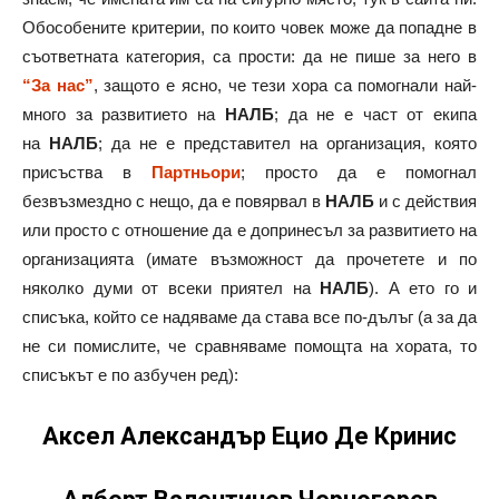
Обособените критерии, по които човек може да попадне в
съответната категория, са прости: да не пише за него в
“За нас”
, защото е ясно, че тези хора са помогнали най-
много за развитието на
НАЛБ
; да не е част от екипа
на
НАЛБ
; да не е представител на организация, която
присъства в
Партньори
; просто да е помогнал
безвъзмездно с нещо, да е повярвал в
НАЛБ
и с действия
или просто с отношение да е допринесъл за развитието на
организацията (имате възможност да прочетете и по
няколко думи от всеки приятел на
НАЛБ
). А ето го и
списъка, който се надяваме да става все по-дълъг (а за да
не си помислите, че сравняваме помощта на хората, то
списъкът е по азбучен ред):
Аксел Александър Ецио Де Кринис