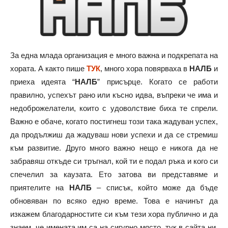
За една млада организация е много важна и подкрепата на
хората. А както пише
ТУК
, много хора повярваха в
НАЛБ
и
приеха идеята “
НАЛБ
” присърце. Когато се работи
правилно, успехът рано или късно идва, въпреки че има и
недоброжелатели, които с удоволствие биха те спрели.
Важно е обаче, когато постигнеш този така жадуван успех,
да продължиш да жадуваш нови успехи и да се стремиш
към развитие. Друго много важно нещо е никога да не
забравяш откъде си тръгнал, кой ти е подал ръка и кого си
спечелил за каузата. Ето затова ви представяме и
приятелите на
НАЛБ
– списък, който може да бъде
обновяван по всяко едно време. Това е начинът да
изкажем благодарностите си към тези хора публично и да
знаем, че имената им са на сигурно място, тук в сайта ни.