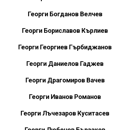
Георги Богданов Велчев
Георги Бориславов Кърлиев
Георги Георгиев Гърбиджанов
Георги Даниелов Гаджев
Георги Драгомиров Вачев
Георги Иванов Романов
Георги Лъчезаров Куситасев
Георги Любенов Бързаков