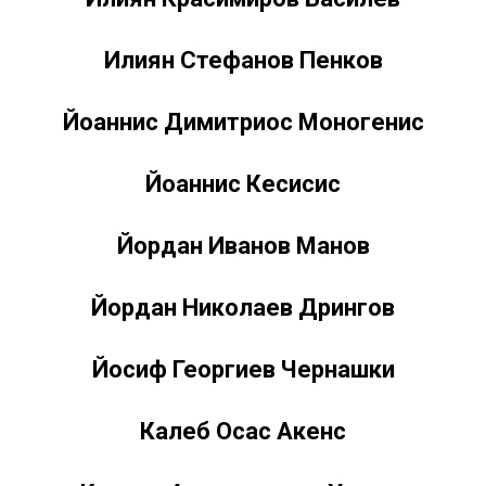
Илиян Стефанов Пенков
Йоаннис Димитриос Моногенис
Йоаннис Кесисис
Йордан Иванов Манов
Йордан Николаев Дрингов
Йосиф Георгиев Чернашки
Калеб Осас Акенс