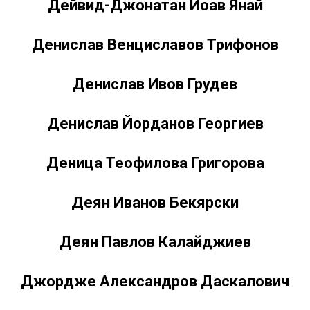
Дейвид-Джонатан Йоав Янай
Денислав Венциславов Трифонов
Денислав Ивов Грудев
Денислав Йорданов Георгиев
Деница Теофилова Григорова
Деян Иванов Бекярски
Деян Павлов Калайджиев
Джордже Александров Даскалович