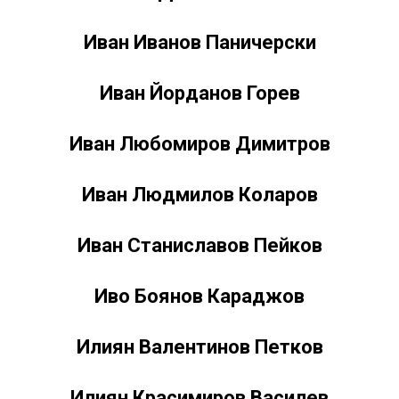
Иван Иванов Паничерски
Иван Йорданов Горев
Иван Любомиров Димитров
Иван Людмилов Коларов
Иван Станиславов Пейков
Иво Боянов Караджов
Илиян Валентинов Петков
Илиян Красимиров Василев