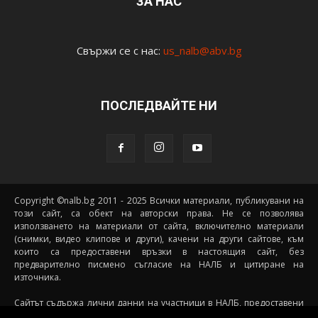
ЗА НАС
Свържи се с нас:
us_nalb@abv.bg
ПОСЛЕДВАЙТЕ НИ
Copyright ©nalb.bg 2011 - 2025 Всички материали, публикувани на
този сайт, са обект на авторски права. Не се позволява
използването на материали от сайта, включително материали
(снимки, видео клипове и други), качени на други сайтове, към
които са предоставени връзки в настоящия сайт, без
предварително писмено съгласие на НАЛБ и цитиране на
източника.
Сайтът съдържа лични данни на участници в НАЛБ, предоставени
доброволно от самите тях (и със съгласието на техните родители, в