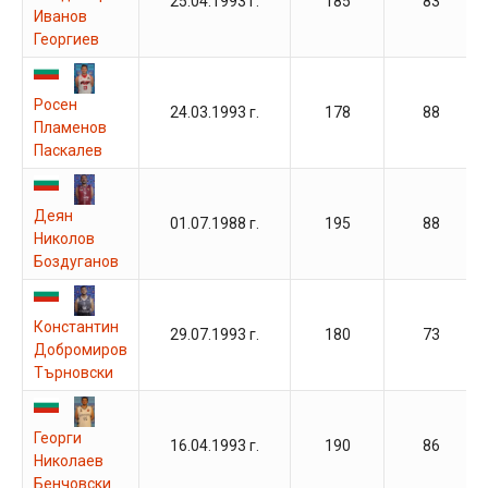
25.04.1993 г.
185
83
Иванов
Георгиев
Росен
24.03.1993 г.
178
88
Пламенов
Паскалев
Деян
01.07.1988 г.
195
88
Николов
Боздуганов
Константин
29.07.1993 г.
180
73
Добромиров
Търновски
Георги
16.04.1993 г.
190
86
Николаев
Бенчовски