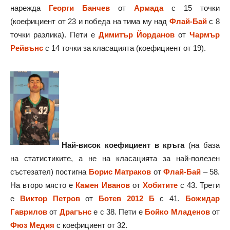
нарежда
Георги Банчев
от
Армада
с 15 точки
(коефициент от 23 и победа на тима му над
Флай-Бай
с 8
точки разлика). Пети е
Димитър Йорданов
от
Чармър
Рейвънс
с 14 точки за класацията (коефициент от 19).
Най-висок коефициент в кръга
(на база
на статистиките, а не на класацията за най-полезен
състезател) постигна
Борис Матраков
от
Флай-Бай
– 58.
На второ място е
Камен Иванов
от
Хобитите
с 43. Трети
е
Виктор Петров
от
Ботев 2012 Б
с 41.
Божидар
Гаврилов
от
Драгънс
е с 38. Пети е
Бойко Младенов
от
Фюз Медия
с коефициент от 32.