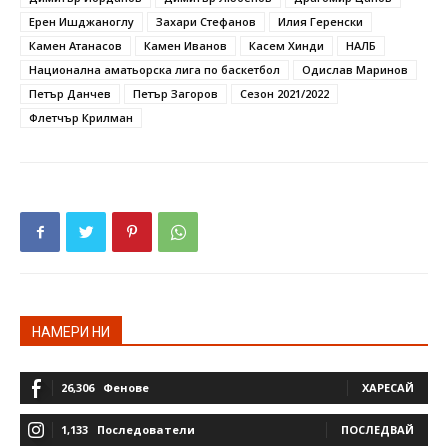
Ерен Ишджаноглу
Захари Стефанов
Илия Геренски
Камен Атанасов
Камен Иванов
Касем Хинди
НАЛБ
Национална аматьорска лига по баскетбол
Одислав Маринов
Петър Данчев
Петър Загоров
Сезон 2021/2022
Флетчър Крилман
НАМЕРИ НИ
26,306
Фенове
ХАРЕСАЙ
1,133
Последователи
ПОСЛЕДВАЙ