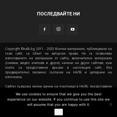
ПОСЛЕДВАЙТЕ НИ
Copyright ©nalb.bg 2011 - 2025 Всички материали, публикувани на
този сайт, са обект на авторски права. Не се позволява
използването на материали от сайта, включително материали
(снимки, видео клипове и други), качени на други сайтове, към
които са предоставени връзки в настоящия сайт, без
предварително писмено съгласие на НАЛБ и цитиране на
източника.
Сайтът съдържа лични данни на участници в НАЛБ, предоставени
доброволно от самите тях (и със съгласието на техните родители, в
We use cookies to ensure that we give you the best
случай че става дума за непълнолетни участници) посредством
experience on our website. If you continue to use this site we
подписани декларации за участие, съгласявайки се данните им да
will assume that you are happy with it.
бъдат съхранявани и обработвани от НАЛБ. При желание от
страна на участник данните му да бъдат премахнати от сайта е
Ok
необходимо да се свърже с НАЛБ на посочения имейл за контакти.