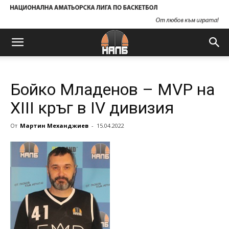
Бойко Младенов – MVP на
XIII кръг в IV дивизия
От
Мартин Механджиев
-
15.04.2022