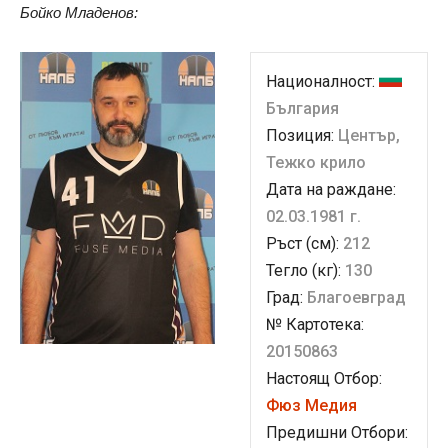
Бойко Младенов:
Националност:
България
Позиция:
Център,
Тежко крило
Дата на раждане:
02.03.1981 г.
Ръст (см):
212
Тегло (кг):
130
Град:
Благоевград
№ Картотека:
20150863
Настоящ Отбор:
Фюз Медия
Предишни Отбори: