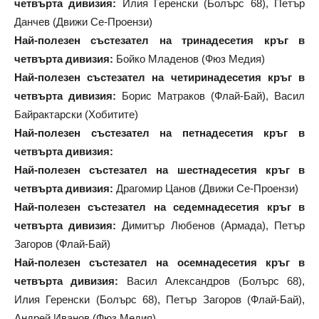
четвърта дивизия:
Илия Геренски (Болърс 68), Петър
Данчев (Движи Се-Проензи)
Най-полезен състезател на тринадесетия кръг в
четвърта дивизия:
Бойко Младенов (Фюз Медия)
Най-полезен състезател на четиринадесетия кръг в
четвърта дивизия:
Борис Матраков (Флай-Бай), Васил
Байрактарски (Хобитите)
Най-полезен състезател на петнадесетия кръг в
четвърта дивизия:
Най-полезен състезател на шестнадесетия кръг в
четвърта дивизия:
Драгомир Цанов (Движи Се-Проензи)
Най-полезен състезател на седемнадесетия кръг в
четвърта дивизия:
Димитър Любенов (Армада), Петър
Загоров (Флай-Бай)
Най-полезен състезател на осемнадесетия кръг в
четвърта дивизия:
Васил Александров (Болърс 68),
Илия Геренски (Болърс 68), Петър Загоров (Флай-Бай),
Андрей Иванов (Фюз Медия)