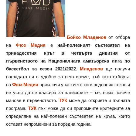
Бойко Младенов
от отбора
на
Фюз Медия
е
най-полезният състезател на
тринадесетия кръг в четвърта дивизия от
първенството на Националната аматьорска лига по
баскетбол за сезон 2021/2022
.
Младенов
ще получи
наградата си в удобно за него време, тъй като отборът
на
Фюз Медия
приключи участието си в редовния сезон и
не успя да се класира за плейофите – т.е. няма повече
мачове в първенството.
ТУК
може да откриете и пълната
програма.
ТУК
пък може да си припомните критериите за
определяне на най-полезен състезател на кръга, които
остават непроменени за поредна година.