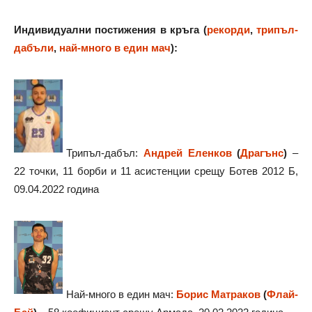
Индивидуални постижения в кръга (
рекорди
,
трипъл-
дабъли
,
най-много в един мач
):
Трипъл-дабъл:
Андрей Еленков
(
Драгънс
)
–
22 точки, 11 борби и 11 асистенции срещу Ботев 2012 Б,
09.04.2022 година
Най-много в един мач:
Борис Матраков
(
Флай-