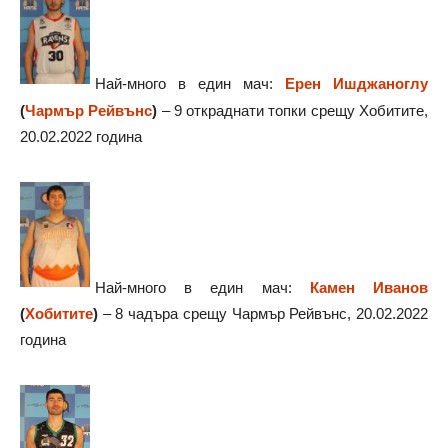
Най-много в един мач:
Ерен Ишджаноглу
(
Чармър Рейвънс
)
– 9 откраднати топки срещу Хобитите,
20.02.2022 година
Най-много в един мач:
Камен Иванов
(
Хобитите
)
– 8 чадъра срещу Чармър Рейвънс, 20.02.2022
година