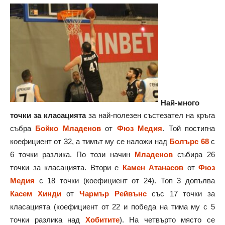
Най-много
точки за класацията
за най-полезен състезател на кръга
събра
Бойко Младенов
от
Фюз Медия
. Той постигна
коефициент от 32, а тимът му се наложи над
Болърс 68
с
6 точки разлика. По този начин
Младенов
събира 26
точки за класацията. Втори е
Камен Атанасов
от
Фюз
Медия
с 18 точки (коефициент от 24). Топ 3 допълва
Касем Хинди
от
Чармър Рейвънс
със 17 точки за
класацията (коефициент от 22 и победа на тима му с 5
точки разлика над
Хобитите
). На четвърто място се