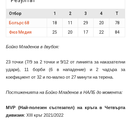
Отбор
1
2
3
4
T
Болърс 68
18
11
29
20
78
Фюз Медия
25
20
17
22
84
Бойко Младенов в двубоя:
23 точки (7/9 за 2 точки и 9/12 от линията за наказателни
удари), 11 борби (6 в нападение) и 2 чадъра за
коефициент от 32 и по-малко от 27 минути на терена.
Постиженията на Бойко Младенов в НАЛБ до момента:
MVP (Най-полезен състезател) на кръга в Четвърта
дивизия
: XIII кръг 2021/2022