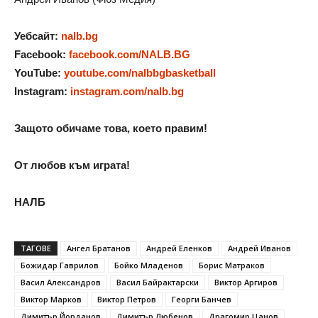
Уебсайт:
nalb.bg
Facebook:
facebook.com/NALB.BG
YouTube:
youtube.com/nalbbgbasketball
Instagram:
instagram.com/nalb.bg
Защото обичаме това, което правим!
От любов към играта!
НАЛБ
ТАГОВЕ
Ангел Братанов
Андрей Еленков
Андрей Иванов
Божидар Гаврилов
Бойко Младенов
Борис Матраков
Васил Александров
Васил Байрактарски
Виктор Аргиров
Виктор Марков
Виктор Петров
Георги Банчев
Димитър Йорданов
Димитър Любенов
Драгомир Цанов