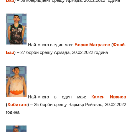
Бай
)
– 58 коефициент срещу Армада, 20.02.2022 година
Най-много в един мач:
Борис Матраков
(
Флай-
Бай
)
– 27 борби срещу Армада, 20.02.2022 година
Най-много в един мач:
Камен Иванов
(
Хобитите
)
– 25 борби срещу Чармър Рейвънс, 20.02.2022
година