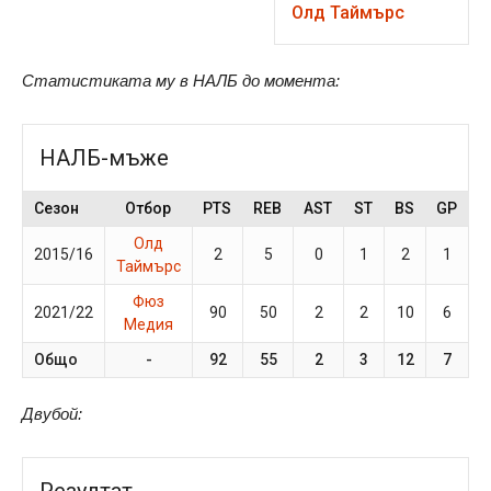
Олд Таймърс
Статистиката му в НАЛБ до момента:
НАЛБ-мъже
Сезон
Отбор
PTS
REB
AST
ST
BS
GP
M
Олд
2015/16
2
5
0
1
2
1
2
Таймърс
Фюз
2021/22
90
50
2
2
10
6
1
Медия
Общо
-
92
55
2
3
12
7
Двубой:
Резултат