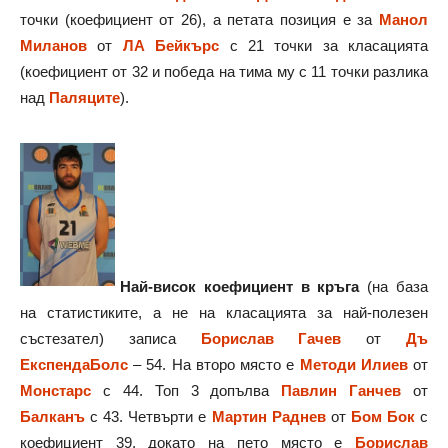
точки (коефициент от 26), а петата позиция е за
Манол
Миланов
от
ЛА Бейкърс
с 21 точки за класацията
(коефициент от 32 и победа на тима му с 11 точки разлика
над
Паляците
).
Най-висок коефициент в кръга
(на база
на статистиките, а не на класацията за най-полезен
състезател) записа
Борислав Гачев
от
Дъ
ЕкспендаБолс
– 54. На второ място е
Методи Илиев
от
Монстарс
с 44. Топ 3 допълва
Павлин Ганчев
от
Балканъ
с 43. Четвърти е
Мартин Раднев
от
Бом Бок
с
коефициент 39, докато на пето място е
Борислав