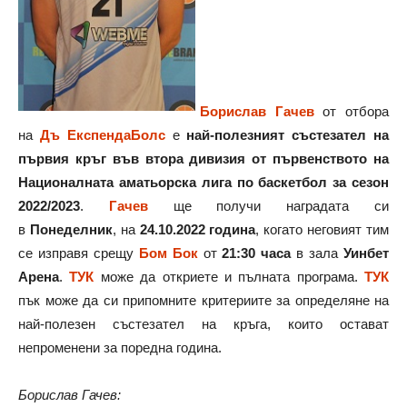
Борислав Гачев
от отбора
на
Дъ ЕкспендаБолс
е
най-полезният състезател на
първия кръг във втора дивизия от първенството на
Националната аматьорска лига по баскетбол за сезон
2022/2023
.
Гачев
ще получи наградата си
в
Понеделник
, на
24.10.2022 година
, когато неговият тим
се изправя срещу
Бом Бок
от
21:30 часа
в зала
Уинбет
Арена
.
ТУК
може да откриете и пълната програма.
ТУК
пък може да си припомните критериите за определяне на
най-полезен състезател на кръга, които остават
непроменени за поредна година.
Борислав Гачев: