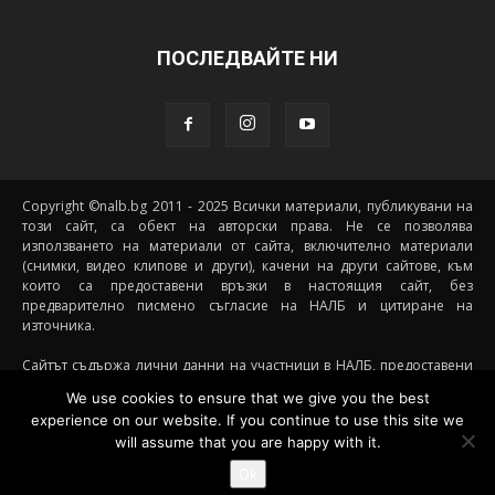
ПОСЛЕДВАЙТЕ НИ
Copyright ©nalb.bg 2011 - 2025 Всички материали, публикувани на
този сайт, са обект на авторски права. Не се позволява
използването на материали от сайта, включително материали
(снимки, видео клипове и други), качени на други сайтове, към
които са предоставени връзки в настоящия сайт, без
предварително писмено съгласие на НАЛБ и цитиране на
източника.
Сайтът съдържа лични данни на участници в НАЛБ, предоставени
доброволно от самите тях (и със съгласието на техните родители, в
We use cookies to ensure that we give you the best
случай че става дума за непълнолетни участници) посредством
experience on our website. If you continue to use this site we
подписани декларации за участие, съгласявайки се данните им да
will assume that you are happy with it.
бъдат съхранявани и обработвани от НАЛБ. При желание от
страна на участник данните му да бъдат премахнати от сайта е
Ok
необходимо да се свърже с НАЛБ на посочения имейл за контакти.