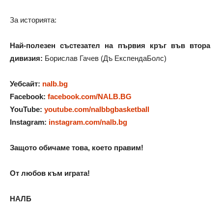
За историята:
Най-полезен състезател на първия кръг във втора
дивизия:
Борислав Гачев (Дъ ЕкспендаБолс)
Уебсайт:
nalb.bg
Facebook:
facebook.com/NALB.BG
YouTube:
youtube.com/nalbbgbasketball
Instagram:
instagram.com/nalb.bg
Защото обичаме това, което правим!
От любов към играта!
НАЛБ