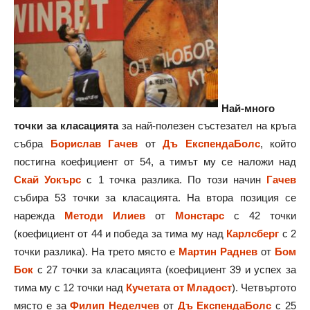
Най-много
точки за класацията
за най-полезен състезател на кръга
събра
Борислав Гачев
от
Дъ ЕкспендаБолс
, който
постигна коефициент от 54, а тимът му се наложи над
Скай Уокърс
с 1 точка разлика. По този начин
Гачев
събира 53 точки за класацията. На втора позиция се
нарежда
Методи Илиев
от
Монстарс
с 42 точки
(коефициент от 44 и победа за тима му над
Карлсберг
с 2
точки разлика). На трето място е
Мартин Раднев
от
Бом
Бок
с 27 точки за класацията (коефициент 39 и успех за
тима му с 12 точки над
Кучетата от Младост
). Четвъртото
място е за
Филип Неделчев
от
Дъ ЕкспендаБолс
с 25