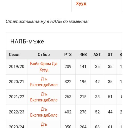
Хууд
Статистиката му в НАЛБ до момента:
НАЛБ-мъже
Сезон
Отбор
PTS
REB
AST
ST
BS
Бойз Фром Да
2019/20
209
141
35
35
10
Хууд
Дъ
2020/21
322
196
42
35
11
ЕкспендаБолс
Дъ
2021/22
263
218
33
51
8
ЕкспендаБолс
Дъ
2022/23
402
278
52
44
27
ЕкспендаБолс
Дъ
2023/24
350
264
86
61
19