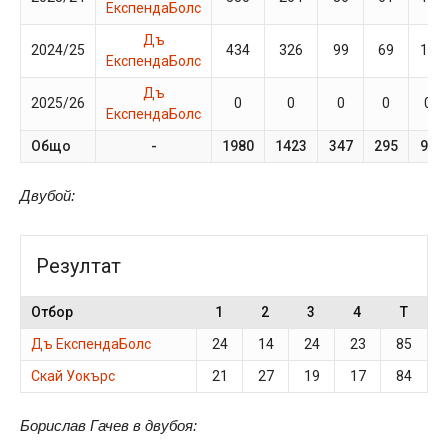
ЕкспендаБолс
Дъ
2024/25
434
326
99
69
19
ЕкспендаБолс
Дъ
2025/26
0
0
0
0
0
ЕкспендаБолс
Общо
-
1980
1423
347
295
94
Двубой:
Резултат
Отбор
1
2
3
4
T
Дъ ЕкспендаБолс
24
14
24
23
85
Скай Уокърс
21
27
19
17
84
Борислав Гачев в двубоя: