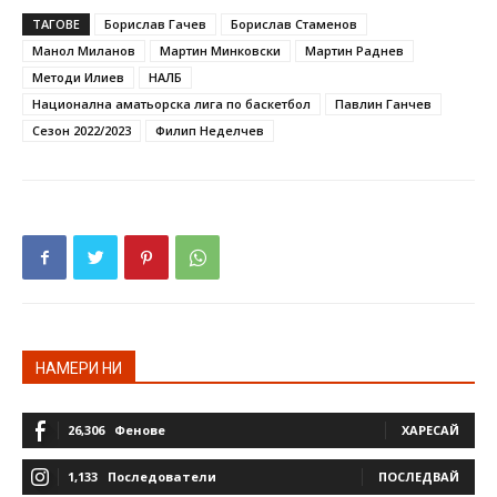
ТАГОВЕ
Борислав Гачев
Борислав Стаменов
Манол Миланов
Мартин Минковски
Мартин Раднев
Методи Илиев
НАЛБ
Национална аматьорска лига по баскетбол
Павлин Ганчев
Сезон 2022/2023
Филип Неделчев
НАМЕРИ НИ
26,306
Фенове
ХАРЕСАЙ
1,133
Последователи
ПОСЛЕДВАЙ