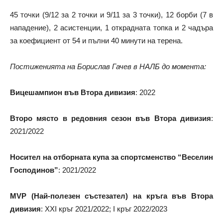
45 точки (9/12 за 2 точки и 9/11 за 3 точки), 12 борби (7 в
нападение), 2 асистенции, 1 открадната топка и 2 чадъра
за коефициент от 54 и пълни 40 минути на терена.
Постиженията на Борислав Гачев в НАЛБ до момента:
Вицешампион във Втора дивизия
: 2022
Второ място
в редовния сезон във Втора дивизия
:
2021/2022
Носител на отборната купа за спортсменство “Веселин
Господинов”
: 2021/2022
MVP (Най-полезен състезател) на кръга във Втора
дивизия
: XXI кръг 2021/2022; I кръг 2022/2023