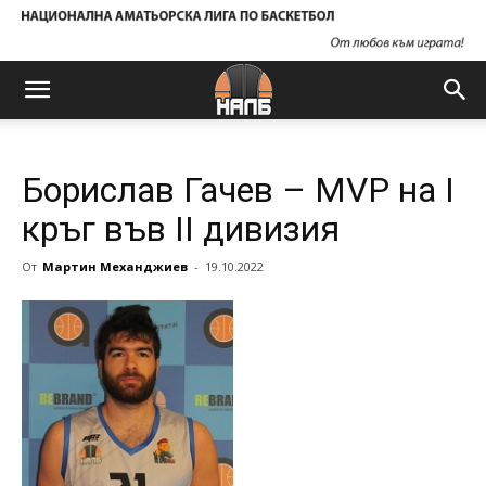
Борислав Гачев – MVP на I
кръг във II дивизия
От
Мартин Механджиев
-
19.10.2022