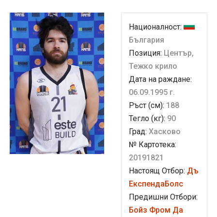
Националност:
България
Позиция:
Център,
Тежко крило
Дата на раждане:
06.09.1995 г.
Ръст (см):
188
Тегло (кг):
90
Град:
Хасково
№ Картотека:
20191821
Настоящ Отбор:
Дъ
ЕкспендаБолс
Предишни Отбори:
Бойз Фром Да