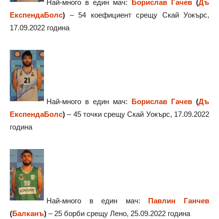
Най-много в един мач:
Борислав Гачев
(
Дъ
ЕкспендаБолс
)
– 54 коефициент срещу Скай Уокърс,
17.09.2022 година
Най-много в един мач:
Борислав Гачев
(
Дъ
ЕкспендаБолс
)
– 45 точки срещу Скай Уокърс, 17.09.2022
година
Най-много в един мач:
Павлин Ганчев
(
Балканъ
)
– 25 борби срещу Лено, 25.09.2022 година