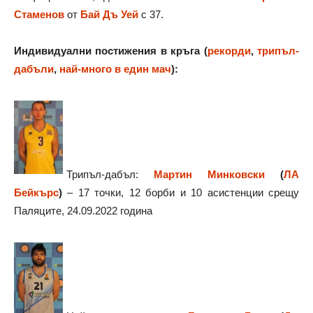
Стаменов
от
Бай Дъ Уей
с 37.
Индивидуални постижения в кръга (
рекорди
,
трипъл-
дабъли
,
най-много в един мач
):
Трипъл-дабъл:
Мартин Минковски
(
ЛА
Бейкърс
)
– 17 точки, 12 борби и 10 асистенции срещу
Паляците, 24.09.2022 година