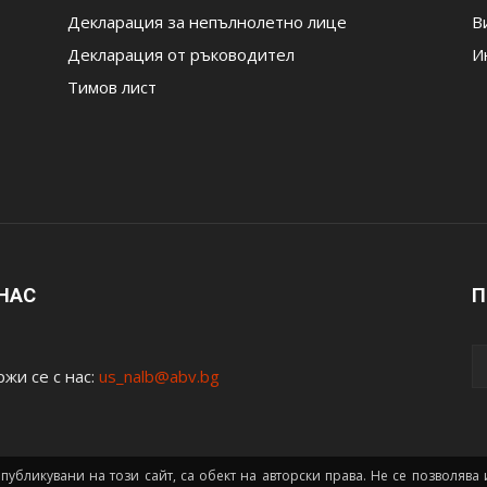
Декларация за непълнолетно лице
В
Декларация от ръководител
И
Тимов лист
 НАС
П
жи се с нас:
us_nalb@abv.bg
 публикувани на този сайт, са обект на авторски права. Не се позволяв