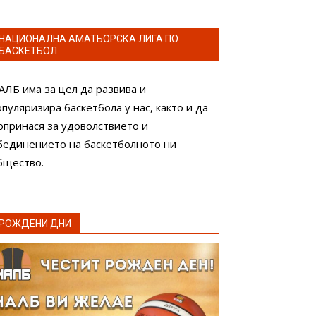
НАЦИОНАЛНА АМАТЬОРСКА ЛИГА ПО
БАСКЕТБОЛ
АЛБ има за цел да развива и
опуляризира баскетбола у нас, както и да
опринася за удоволствието и
бединението на баскетболното ни
бщество.
РОЖДЕНИ ДНИ