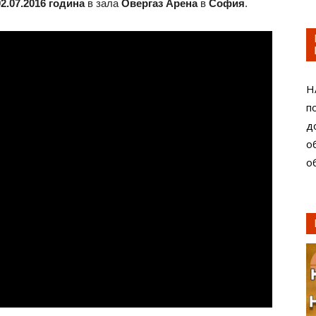
02.07.2016 година
в зала
Овергаз Арена
в
София
.
Н
п
д
о
о