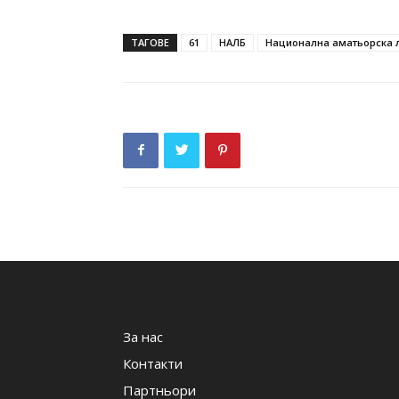
ТАГОВЕ
61
НАЛБ
Национална аматьорска л
За нас
Контакти
Партньори