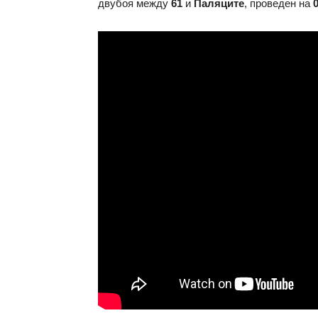
двубоя между
61
и
Паляците
, проведен на