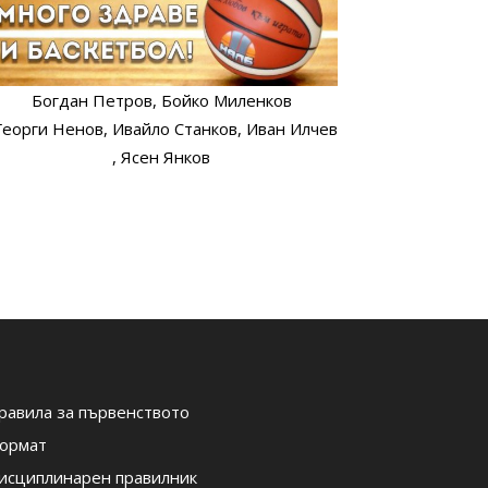
Богдан Петров
, Бойко Миленков
 Георги Ненов
, Ивайло Станков
, Иван Илчев
, Ясен Янков
равила за първенството
ормат
исциплинарен правилник