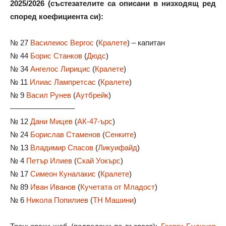
2025/2026 (състезателите са описани в низходящ ред
според коефициента си):
№ 27
Василеиос Вергос
(
Кралете
) – капитан
№ 44
Борис Станков
(
Дюдс
)
№ 34
Ангелос Лирицис
(
Кралете
)
№ 11
Илиас Лампретсас
(
Кралете
)
№ 9
Васил Рунев
(
Аутбрейк
)
––––––––––––––––
№ 12
Дани Мицев
(
АК-47-ърс
)
№ 24
Борислав Стаменов
(
Сенките
)
№ 13
Владимир Спасов
(
Ликуифайд
)
№ 4
Петър Илиев
(
Скай Уокърс
)
№ 17
Симеон Куналакис
(
Кралете
)
№ 89
Иван Иванов
(
Кучетата от Младост
)
№ 6
Никола Попилиев
(
ТН Машини
)