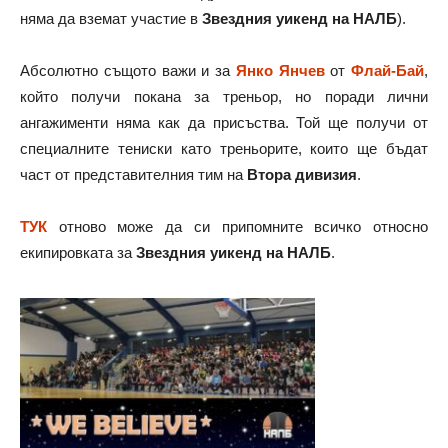
няма да вземат участие в
Звездния уикенд на НАЛБ
).
Абсолютно същото важи и за
Янко Янчев
от
Флай-Бай
,
който получи покана за треньор, но поради лични
ангажименти няма как да присъства. Той ще получи от
специалните тениски като треньорите, които ще бъдат
част от представителния тим на
Втора дивизия
.
ТУК
отново може да си припомните всичко относно
екипировката за
Звездния уикенд на НАЛБ
.