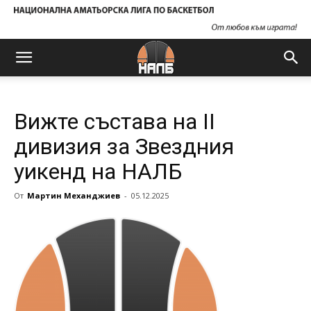
Вижте състава на II
дивизия за Звездния
уикенд на НАЛБ
От
Мартин Механджиев
-
05.12.2025