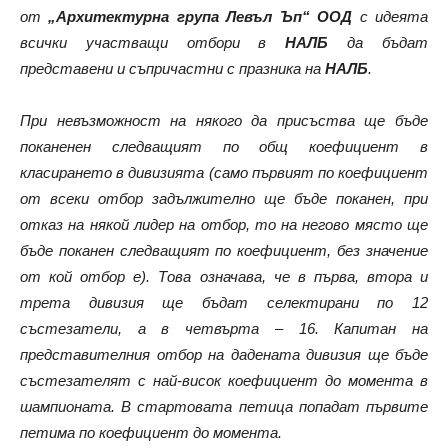
от
„Архитектурна група Левъл Ъп“ ООД
с идеята
всички участващи отбори в
НАЛБ
да бъдат
представени и съпричастни с празника на
НАЛБ
.
При невъзможност на някого да присъства ще бъде
поканенен следващият по общ коефициент в
класирането в дивизията (само първият по коефициент
от всеки отбор задължително ще бъде поканен, при
отказ на някой лидер на отбор, то на негово място ще
бъде поканен следващият по коефициент, без значение
от кой отбор е). Това означава, че в първа, втора и
трета дивизия ще бъдат селектирани по 12
състезатели, а в четвърта – 16. Капитан на
представителния отбор на дадената дивизия ще бъде
състезателят с най-висок коефициент до момента в
шампионата. В стартовата петица попадат първите
петима по коефициент до момента.