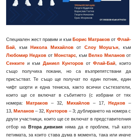
Специален жест правим и към
Борис Матраков
от
Флай-
Бай
, към
Никола Михайлов
от
Слоу Моушън
, към
Любомир Недков
от
Монстарс
, към
Велко Миланов
от
Сенките
и към
Даниел Кунторов
от
Флай-Бай
, които
също получиха покани, но са възпрепятствани да
присъстват. Те също ще получат по един потник, един
чифт шорти и една тениска, както всички състезатели,
които ще се включат в събитието (с избрани от тях
номера:
Матраков
– 32,
Михайлов
– 17,
Недков
–
13,
Миланов
– 32,
Кунторов
– 3; дублирането на номера с
други участници, които ще се включат в представителния
отбор на
Втора дивизия
няма да е проблем, тъй като
петимата, за които става дума в момента, така или иначе