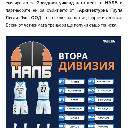
екипировка за
Звездния уикенд
като жест от
НАЛБ
и
партньорите ни за събитието от
„Архитектурна Група
Левъл Ъп“ ООД
. Това включва потник, шорти и тениска.
Всеки от четиримата треньори ще получи също тениска.