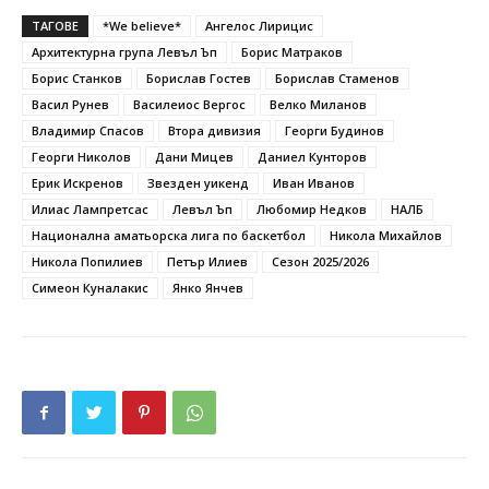
ТАГОВЕ
*We believe*
Ангелос Лирицис
Архитектурна група Левъл Ъп
Борис Матраков
Борис Станков
Борислав Гостев
Борислав Стаменов
Васил Рунев
Василеиос Вергос
Велко Миланов
Владимир Спасов
Втора дивизия
Георги Будинов
Георги Николов
Дани Мицев
Даниел Кунторов
Ерик Искренов
Звезден уикенд
Иван Иванов
Илиас Лампретсас
Левъл Ъп
Любомир Недков
НАЛБ
Национална аматьорска лига по баскетбол
Никола Михайлов
Никола Попилиев
Петър Илиев
Сезон 2025/2026
Симеон Куналакис
Янко Янчев