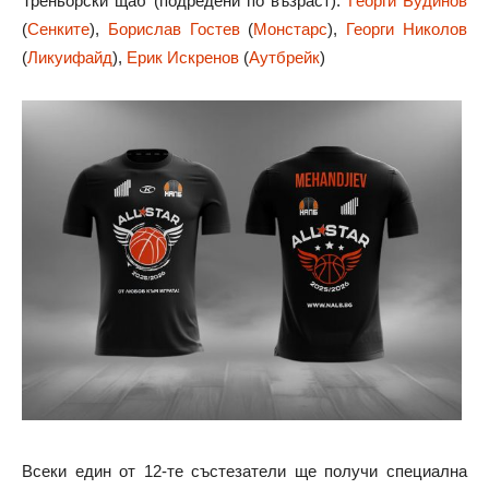
Треньорски щаб (подредени по възраст):
Георги Будинов
(
Сенките
),
Борислав Гостев
(
Монстарс
),
Георги Николов
(
Ликуифайд
),
Ерик Искренов
(
Аутбрейк
)
Всеки един от 12-те състезатели ще получи специална