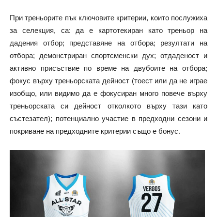
При треньорите пък ключовите критерии, които послужиха
за селекция, са: да е картотекиран като треньор на
дадения отбор; представяне на отбора; резултати на
отбора; демонстриран спортсменски дух; отдаденост и
активно присъствие по време на двубоите на отбора;
фокус върху треньорската дейност (тоест или да не играе
изобщо, или видимо да е фокусиран много повече върху
треньорската си дейност отколкото върху тази като
състезател); потенциално участие в предходни сезони и
покриване на предходните критерии също е бонус.