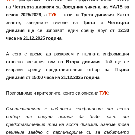
на
Четвърта дивизия
за
Звездния уикенд на НАЛБ за
сезон 2025/2026
, а
ТУК
– този на
Трета дивизия
. Както
знаете, звездните тимове на
Трета
и
Четвърта
дивизия
ще се изправят един срещу друг от
12:30
часа
на
21.12.2025 година
.
А сега е време да разкрием и пълната информация
относно звездния тим на
Втора дивизия
. Той ще се
изправи срещу представителния отбор на
Първа
дивизия
от
15:00 часа
на
21.12.2025 година
.
Припомняме и критериите, които са описани
ТУК
:
Състезателят с най-висок коефициент от всеки
отбор ще получи покана да бъде част от
представителния тим на всяка дивизия. Взехме това
решение заедно с партньорите си за събитието