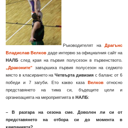
Ръководителят на
Драгънс
Владислав Велков
даде интервю за официалния сайт на
НАЛБ
след края на първия полусезон в първенството.
„Драконите“
завършиха първия полусезон на седмото
място в класирането на
Четвърта дивизия
с баланс от 6
победи и 7 загуби. Ето какво каза
Велков
относно
представянето на тима си, бъдещите цели и
организацията на мероприятията в
НАЛБ
:
– В разгара на сезона сме. Доволен ли си от
представянето на отбора си до момента в
кампанията?