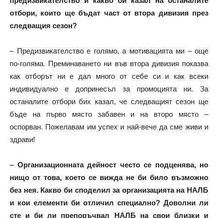
предизвикателство и какво би казал на останалите
отбори, които ще бъдат част от втора дивизия през
следващия сезон?
– Предизвикателство е голямо, а мотивацията ми – още
по-голяма. Преминаването ни във втора дивизия показва
как отборът ни е дал много от себе си и как всеки
индивидуално е допринесъл за промоцията ни. За
останалите отбори бих казал, че следващият сезон ще
бъде на първо място забавен и на второ място –
оспорван. Пожелавам им успех и най-вече да сме живи и
здрави!
– Организационната дейност често се подценява, но
нищо от това, което се вижда не би било възможно
без нея. Какво би споделил за организацията на НАЛБ
и кои елементи би отличил специално? Доволни ли
сте и би ли препоръчвал НАЛБ на свои близки и