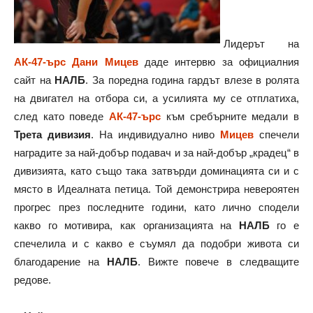
Лидерът на
АК-47-ърс
Дани Мицев
даде интервю за официалния
сайт на
НАЛБ
. За поредна година гардът влезе в ролята
на двигател на отбора си, а усилията му се отплатиха,
след като поведе
АК-47-ърс
към сребърните медали в
Трета дивизия
. На индивидуално ниво
Мицев
спечели
наградите за най-добър подавач и за най-добър „крадец“ в
дивизията, като също така затвърди доминацията си и с
място в Идеалната петица. Той демонстрира невероятен
прогрес през последните години, като лично сподели
какво го мотивира, как организацията на
НАЛБ
го е
спечелила и с какво е съумял да подобри живота си
благодарение на
НАЛБ
. Вижте повече в следващите
редове.