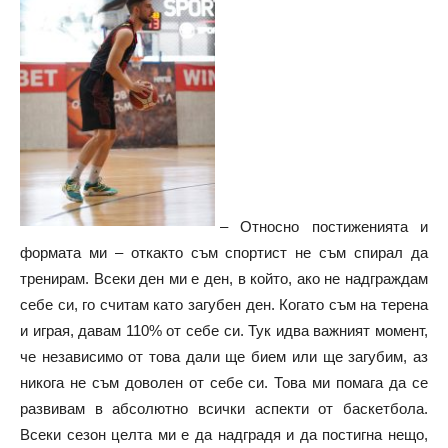
– Относно постиженията и
формата ми – откакто съм спортист не съм спирал да
тренирам. Всеки ден ми е ден, в който, ако не надграждам
себе си, го считам като загубен ден. Когато съм на терена
и играя, давам 110% от себе си. Тук идва важният момент,
че независимо от това дали ще бием или ще загубим, аз
никога не съм доволен от себе си. Това ми помага да се
развивам в абсолютно всички аспекти от баскетбола.
Всеки сезон целта ми е да надградя и да постигна нещо,