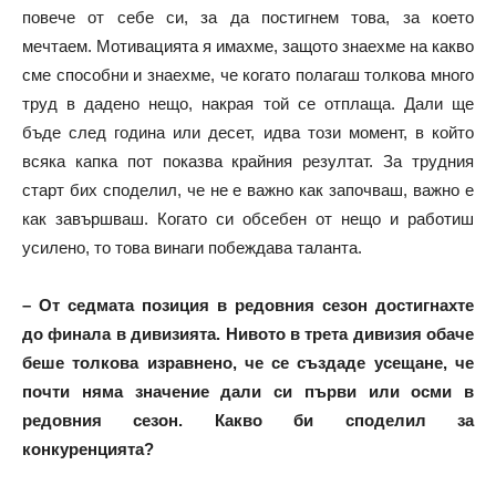
повече от себе си, за да постигнем това, за което
мечтаем. Мотивацията я имахме, защото знаехме на какво
сме способни и знаехме, че когато полагаш толкова много
труд в дадено нещо, накрая той се отплаща. Дали ще
бъде след година или десет, идва този момент, в който
всяка капка пот показва крайния резултат. За трудния
старт бих споделил, че не е важно как започваш, важно е
как завършваш. Когато си обсебен от нещо и работиш
усилено, то това винаги побеждава таланта.
– От седмата позиция в редовния сезон достигнахте
до финала в дивизията. Нивото в трета дивизия обаче
беше толкова изравнено, че се създаде усещане, че
почти няма значение дали си първи или осми в
редовния сезон. Какво би споделил за
конкуренцията?