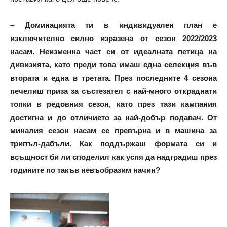
– Доминацията ти в индивидуален план е
изключително силно изразена от сезон 2022/2023
насам. Неизменна част си от идеалната петица на
дивизията, като преди това имаш една селекция във
втората и една в третата. През последните 4 сезона
печелиш приза за състезател с най-много откраднати
топки в редовния сезон, като през тази кампания
достигна и до отличието за най-добър подавач. От
миналия сезон насам се превърна и в машина за
трипъл-дабъли. Как поддържаш формата си и
всъщност би ли споделил как успя да надградиш през
годините по такъв невъобразим начин?