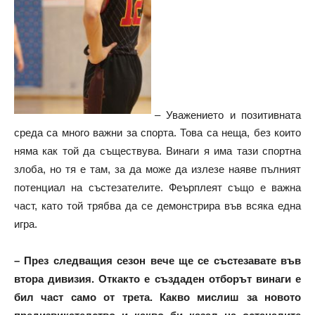
– Уважението и позитивната
среда са много важни за спорта. Това са неща, без които
няма как той да съществува. Винаги я има тази спортна
злоба, но тя е там, за да може да излезе наяве пълният
потенциал на състезателите. Феърплеят също е важна
част, като той трябва да се демонстрира във всяка една
игра.
– През следващия сезон вече ще се състезавате във
втора дивизия. Откакто е създаден отборът винаги е
бил част само от трета. Какво мислиш за новото