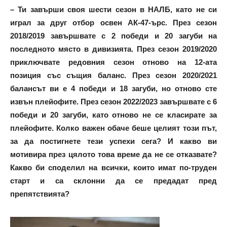
– Ти завърши своя шести сезон в НАЛБ, като не си
играл за друг отбор освен АК-47-ърс. През сезон
2018/2019 завършвате с 2 победи и 20 загуби на
последното място в дивизията. През сезон 2019/2020
приключвате редовния сезон отново на 12-ата
позиция със същия баланс. През сезон 2020/2021
балансът ви е 4 победи и 18 загуби, но отново сте
извън плейофите. През сезон 2022/2023 завършвате с 6
победи и 20 загуби, като отново не се класирате за
плейофите. Колко важен обаче беше целият този път,
за да постигнете тези успехи сега? И какво ви
мотивира през цялото това време да не се отказвате?
Какво би споделил на всички, които имат по-труден
старт и са склонни да се предадат пред
препятствията?