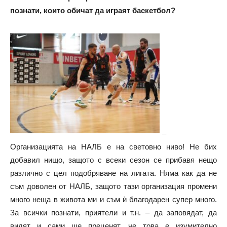
познати, които обичат да играят баскетбол?
–
Организацията на НАЛБ е на световно ниво! Не бих
добавил нищо, защото с всеки сезон се прибавя нещо
различно с цел подобряване на лигата. Няма как да не
съм доволен от НАЛБ, защото тази организация промени
много неща в живота ми и съм ѝ благодарен супер много.
За всички познати, приятели и т.н. – да заповядат, да
видят и сами ще преценят, че това е изумително