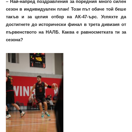
– Най-напред поздравления за поредния много силен
сезон в индивидуален план! Този път обаче той беше
такъв и за целия отбор на АК-47-ърс. Успяхте да
достигнете до исторически финал в трета дивизия от
първенството на НАЛБ. Каква е равносметката ти за
сезона?