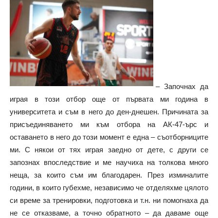
– Започнах да
играя в този отбор още от първата ми година в
университета и съм в него до ден-днешен. Причината за
присъединяването ми към отбора на АК-47-ърс и
оставането в него до този момент е една – съотборниците
ми. С някои от тях играя заедно от дете, с други се
запознах впоследствие и ме научиха на толкова много
неща, за които съм им благодарен. През изминалите
години, в които губехме, независимо че отделяхме цялото
си време за тренировки, подготовка и т.н. ни помогнаха да
не се отказваме, а точно обратното – да даваме още