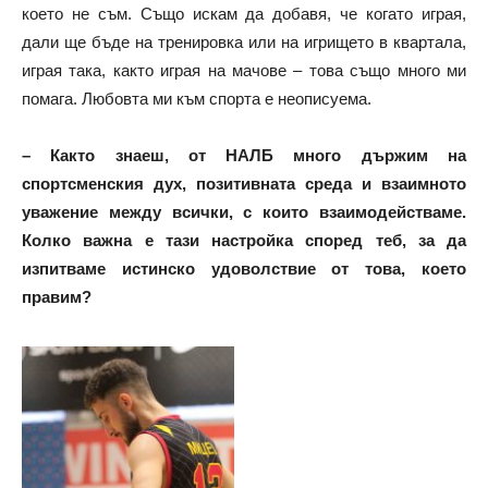
което не съм. Също искам да добавя, че когато играя,
дали ще бъде на тренировка или на игрището в квартала,
играя така, както играя на мачове – това също много ми
помага. Любовта ми към спорта е неописуема.
– Както знаеш, от НАЛБ много държим на
спортсменския дух, позитивната среда и взаимното
уважение между всички, с които взаимодействаме.
Колко важна е тази настройка според теб, за да
изпитваме истинско удоволствие от това, което
правим?