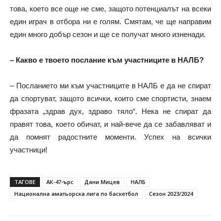
това, което все още не сме, защото потенциалът на всеки
един играч в отбора ни е голям. Смятам, че ще направим
един много добър сезон и ще се получат много изненади.
– Какво е твоето послание към участниците в НАЛБ?
– Посланието ми към участниците в НАЛБ е да не спират
да спортуват, защото всички, които сме спортисти, знаем
фразата „здрав дух, здраво тяло“. Нека не спират да
правят това, което обичат, и най-вече да се забавляват и
да помнят радостните моменти. Успех на всички
участници!
ТАГОВЕ
АК-47-ърс
Дани Мицев
НАЛБ
Национална аматьорска лига по баскетбол
Сезон 2023/2024