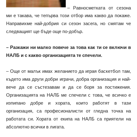
– Равносметката от сезона
ми е такава, че тепърва този отбор има какво да покаже.
Направихме най-добрия си сезон засега, но смятам че
следващият ще бъде още по-добър.
– Разкажи ни малко повече за това как ти се включи в
НАЛБ и с какво организацията те спечели.
– Още от малък имах желанието да играя баскетбол там,
където има други добри играчи, добра организация и най-
вече да се състезавам и да се боря за постижения.
Организацията на НАЛБ ме спечели с това, че всичко е
изпипано добре и хората, които работят в тази
организация, са професионалисти от гледна точка на
работата си. Хората от екипа на НАЛБ са приятели на
абсолютно всички в лигата.