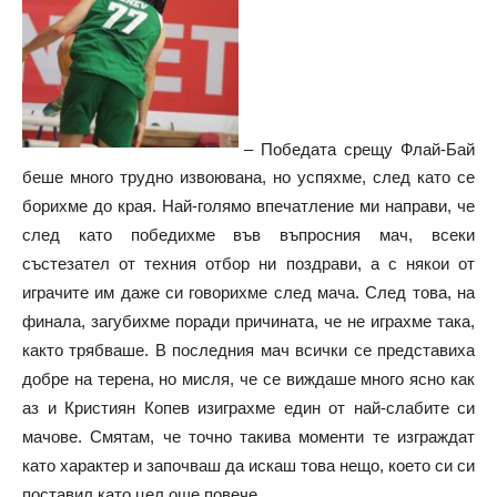
– Победата срещу Флай-Бай
беше много трудно извоювана, но успяхме, след като се
борихме до края. Най-голямо впечатление ми направи, че
след като победихме във въпросния мач, всеки
състезател от техния отбор ни поздрави, а с някои от
играчите им даже си говорихме след мача. След това, на
финала, загубихме поради причината, че не играхме така,
както трябваше. В последния мач всички се представиха
добре на терена, но мисля, че се виждаше много ясно как
аз и Кристиян Копев изиграхме един от най-слабите си
мачове. Смятам, че точно такива моменти те изграждат
като характер и започваш да искаш това нещо, което си си
поставил като цел още повече.