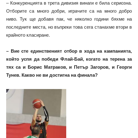
– Конкуренцията в трета дивизия винаги е била сериозна.
Отборите са много добри, играчите са на много добро
ниво. Тук ще добавя пак, че няколко години бяхме на
последните места, но въпреки това сега станахме втори в
крайното класиране.
– Вие сте единственият отбор в хода на кампанията,
който успя да победи Флай-Бай, когато на терена за
тях са и Борис Матраков, и Петър Загоров, и Георги
Тунев. Какво не ви достигна на финала?