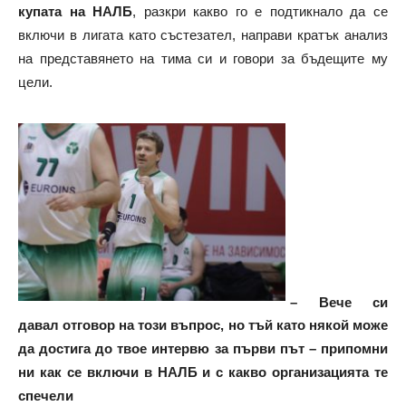
купата на НАЛБ
, разкри какво го е подтикнало да се
включи в лигата като състезател, направи кратък анализ
на представянето на тима си и говори за бъдещите му
цели.
– Вече си
давал отговор на този въпрос, но тъй като някой може
да достига до твое интервю за първи път – припомни
ни как се включи в НАЛБ и с какво организацията те
спечели