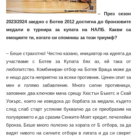
– През сезон
2023/2024 заедно с Ботев 2012 достигна до бронзовите
медали в турнира за купата на НАЛБ. Какви са
емоциите ти, когато си спомниш за този триумф?
– Беше страхотно! Честно казано, инициатор на идеята да
участваме с Ботев за Купата бях аз, ей така от
любопитство. Комбиниран отбор на Ботев Враца може да
е нещо доста неприятно за всеки противник. Ценен опит за
мен и голямо забавление. Много силни противници,
запомних два ключови мача срещу Хюстън Бъкетс и Скай
Уокърс, които ни изведоха до борбата за медали, където
след слаб старт успяхме буквално да се преобразим на
полувремето и да сразим Сенките-Моят кредит, печелейки
бронза. Беше много полезно за хората от Б отбора, за да
видят нивото на силните отбори в лигата и да си сверят