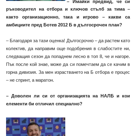
– Имайки предвид, че си
ръководител на отбора и ключов стълб за тима –
както организационно, така и игрово – какви са
амбициите пред Ботев 2012 Б в дългосрочен план?
– Благодаря за тази оценка! Дългосрочно – да растем като
колектив, да направим още подобрения в слабостите ни,
следващия сезон да попаднем лесно в топ 8, че и нагоре.
Пък после кой знае, може да си помечтаем да се качим в
горна дивизия. За мен израстването на Б отбора е процес
– не спринт, а маратон.
– Доволен ли си от организацията на НАЛБ и кои
елементи би отличил специално?