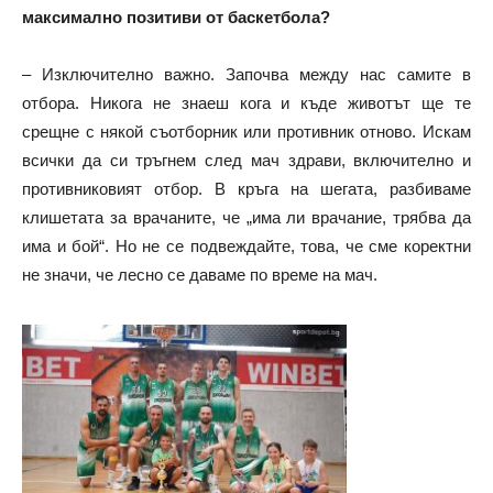
максимално позитиви от баскетбола?
– Изключително важно. Започва между нас самите в
отбора. Никога не знаеш кога и къде животът ще те
срещне с някой съотборник или противник отново. Искам
всички да си тръгнем след мач здрави, включително и
противниковият отбор. В кръга на шегата, разбиваме
клишетата за врачаните, че „има ли врачание, трябва да
има и бой“. Но не се подвеждайте, това, че сме коректни
не значи, че лесно се даваме по време на мач.