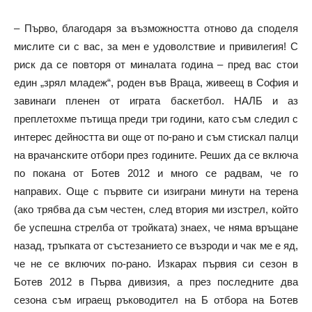
– Първо, благодаря за възможността отново да споделя
мислите си с вас, за мен е удоволствие и привилегия! С
риск да се повторя от миналата година – пред вас стои
един „зрял младеж“, роден във Враца, живеещ в София и
завинаги пленен от играта баскетбол. НАЛБ и аз
преплетохме пътища преди три години, като съм следил с
интерес дейността ви още от по-рано и съм стискал палци
на врачанските отбори през годините. Реших да се включа
по покана от Ботев 2012 и много се радвам, че го
направих. Още с първите си изиграни минути на терена
(ако трябва да съм честен, след втория ми изстрел, който
бе успешна стрелба от тройката) знаех, че няма връщане
назад, тръпката от състезанието се възроди и чак ме е яд,
че не се включих по-рано. Изкарах първия си сезон в
Ботев 2012 в Първа дивизия, а през последните два
сезона съм играещ ръководител на Б отбора на Ботев