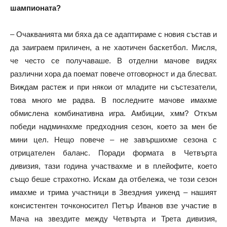
шампионата?
– Очакванията ми бяха да се адаптираме с новия състав и
да заиграем приличен, а не хаотичен баскетбол. Мисля,
че често се получаваше. В отделни мачове видях
различни хора да поемат повече отговорност и да блесват.
Виждам растеж и при някои от младите ни състезатели,
това много ме радва. В последните мачове имахме
обмислена комбинативна игра. Амбиции, хмм? Откъм
победи надминахме предходния сезон, което за мен бе
мини цел. Нещо повече – не завършихме сезона с
отрицателен баланс. Поради формата в Четвърта
дивизия, тази година участвахме и в плейофите, което
също беше страхотно. Искам да отбележа, че този сезон
имахме и трима участници в Звездния уикенд – нашият
консистентен точконосител Петър Иванов взе участие в
Мача на звездите между Четвърта и Трета дивизия,