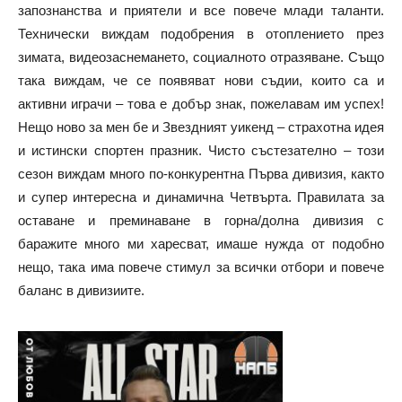
запознанства и приятели и все повече млади таланти.
Технически виждам подобрения в отоплението през
зимата, видеозаснемането, социалното отразяване. Също
така виждам, че се появяват нови съдии, които са и
активни играчи – това е добър знак, пожелавам им успех!
Нещо ново за мен бе и Звездният уикенд – страхотна идея
и истински спортен празник. Чисто състезателно – този
сезон виждам много по-конкурентна Първа дивизия, както
и супер интересна и динамична Четвърта. Правилата за
оставане и преминаване в горна/долна дивизия с
баражите много ми харесват, имаше нужда от подобно
нещо, така има повече стимул за всички отбори и повече
баланс в дивизиите.