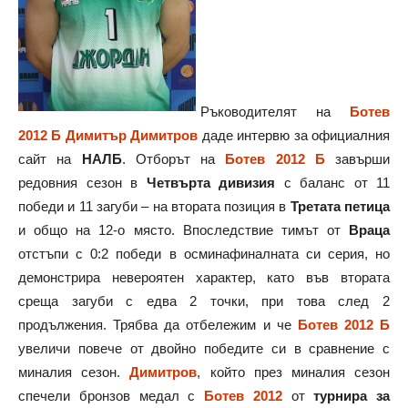
Ръководителят на
Ботев
2012 Б
Димитър Димитров
даде интервю за официалния
сайт на
НАЛБ
. Отборът на
Ботев 2012 Б
завърши
редовния сезон в
Четвърта дивизия
с баланс от 11
победи и 11 загуби – на втората позиция в
Третата петица
и общо на 12-о място. Впоследствие тимът от
Враца
отстъпи с 0:2 победи в осминафиналната си серия, но
демонстрира невероятен характер, като във втората
среща загуби с едва 2 точки, при това след 2
продължения. Трябва да отбележим и че
Ботев 2012 Б
увеличи повече от двойно победите си в сравнение с
миналия сезон.
Димитров
, който през миналия сезон
спечели бронзов медал с
Ботев 2012
от
турнира за