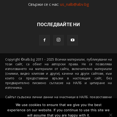
Свържи се с нас:
us_nalb@abv.bg
ПОСЛЕДВАЙТЕ НИ
Copyright ©nalb.bg 2011 - 2025 Всички материали, публикувани на
този сайт, са обект на авторски права. Не се позволява
използването на материали от сайта, включително материали
(снимки, видео клипове и други), качени на други сайтове, към
които са предоставени връзки в настоящия сайт, без
предварително писмено съгласие на НАЛБ и цитиране на
източника.
Сайтът съдържа лични данни на участници в НАЛБ, предоставени
доброволно от самите тях (и със съгласието на техните родители, в
We use cookies to ensure that we give you the best
случай че става дума за непълнолетни участници) посредством
experience on our website. If you continue to use this site we
подписани декларации за участие, съгласявайки се данните им да
will assume that you are happy with it.
бъдат съхранявани и обработвани от НАЛБ. При желание от