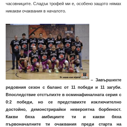
часовниците. Сладък трофей ми е, особено защото нямах
никакви очаквания в началото.
– Завършихте
редовния сезон с баланс от 11 победи и 11 загуби.
Впоследствие отстъпихте в осминафиналната серия с
0:2 победи, но се представихте изключително
достойно, демонстрирайки невероятна борбеност.
Какви бяха амбициите ти и какви бяха
първоначалните ти очаквания преди старта на