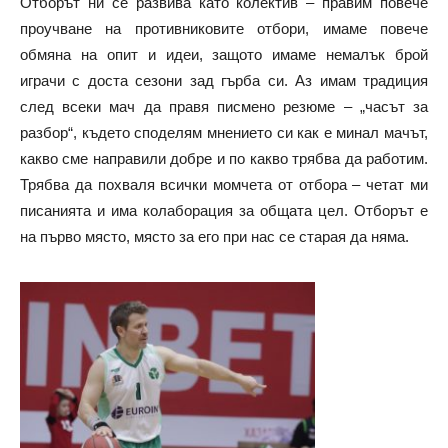
Отборът ни се развива като колектив – правим повече
проучване на противниковите отбори, имаме повече
обмяна на опит и идеи, защото имаме немалък брой
играчи с доста сезони зад гърба си. Аз имам традиция
след всеки мач да правя писмено резюме – „часът за
разбор“, където споделям мнението си как е минал мачът,
какво сме направили добре и по какво трябва да работим.
Трябва да похваля всички момчета от отбора – четат ми
писанията и има колаборация за общата цел. Отборът е
на първо място, място за его при нас се старая да няма.