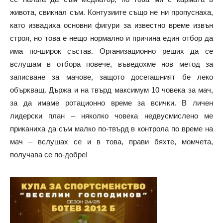
живота, свикнал съм. Контузиите също не ни пропуснаха,
като извадиха основни фигури за известно време извън
строя, но това е нещо нормално и причина един отбор да
има по-широк състав. Организационно реших да се
вслушам в отбора повече, въведохме нов метод за
записване за мачове, защото досегашният бе леко
объркващ. Държа и на твърд максимум 10 човека за мач,
за да имаме ротационно време за всички. В личен
лидерски план – няколко човека недвусмислено ме
приканиха да съм малко по-твърд в контрола по време на
мач – вслушах се и в това, прави бяхте, момчета,
получава се по-добре!