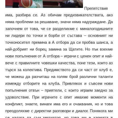
Препятствия
има, разбира се. Аз обичам предизвикателствата, ако
няма проблеми за решаване, значи няма надграждане. Да
започнем от това, че се разделихме с миналогодишните
ни лидери по точки и борби от състава – основният ни
точконосител премина в А отбора да си пробва шанса, а
най-добрият ни борец замина за Щатите. Но пък взехме
нови попълнения от А отбора – играчи с ценен опит и най-
вече с правилните човешки качества, поне тези, които аз
търся за колектива. Предимството да си част от клуб е,
че можеш да разчиташ на голям брой различни таланти
измежду отборите на клуба. Привлякох и съвсем нови
попълнения отвън – приятели, с които играем заедно за
удоволствие. При играчите с опит имахме моменти на
конфликт, знаете, винаги има его и очаквания, но и това
преодоляхме с директни разговори и диалог. Понякога ми
се налага да съм медиатор, но това ми е кармата в