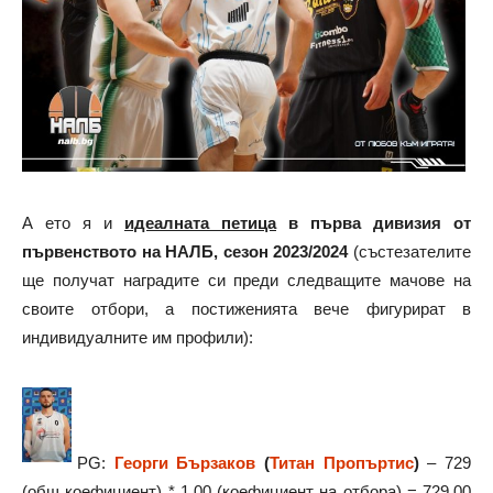
А ето я и
идеалната петица
в първа д
ивизия от
първенството на НАЛБ, сезон 2023/2024
(състезателите
ще получат наградите си преди следващите мачове на
своите отбори, а постиженията вече фигурират в
индивидуалните им профили):
PG:
Георги Бързаков
(
Титан Пропъртис
)
– 729
(общ коефициент) * 1.00 (коефициент на отбора) = 729.00