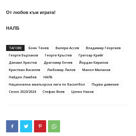
От любов към играта!
НАЛБ
ТАГОВЕ
Боян Тенев
Валери Ассев
Владимир Георгиев
Георги Бързаков
Георги Кръстев
Грегоар Крийг
Данаил Христов
Драгомир Енчев
Йордан Кирилов
Кристиан Василев
Любомир Лилов
Манол Миланов
Найден Ламбев
НАЛБ
Национална аматьорска лига по баскетбол
Първа дивизия
Сезон 2023/2024
Стефан Янев
Ценко Наков