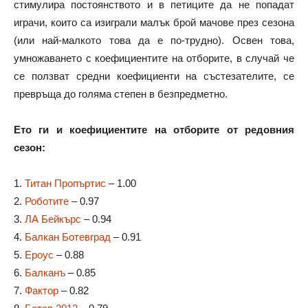
стимулира постоянството и в петиците да не попадат
играчи, които са изиграли малък брой мачове през сезона
(или най-малкото това да е по-трудно). Освен това,
умножаването с коефициентите на отборите, в случай че
се ползват средни коефициенти на състезателите, се
превръща до голяма степен в безпредметно.
Ето ги и коефициентите на отборите от редовния
сезон:
1.
Титан Пропъртис
– 1.00
2.
Роботите
– 0.97
3.
ЛА Бейкърс
– 0.94
4.
Балкан Ботевград
– 0.91
5.
Ероус
– 0.88
6.
Балканъ
– 0.85
7.
Фактор
– 0.82