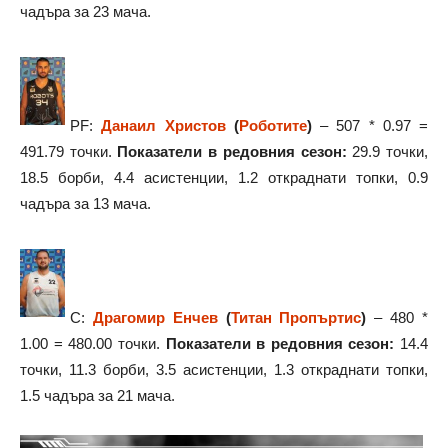
чадъра за 23 мача.
PF:
Данаил Христов
(
Роботите
)
– 507 * 0.97 =
491.79 точки.
Показатели в редовния сезон:
29.9 точки,
18.5 борби, 4.4 асистенции, 1.2 откраднати топки, 0.9
чадъра за 13 мача.
C:
Драгомир Енчев
(
Титан Пропъртис
)
– 480 *
1.00 = 480.00 точки.
Показатели в редовния сезон:
14.4
точки, 11.3 борби, 3.5 асистенции, 1.3 откраднати топки,
1.5 чадъра за 21 мача.