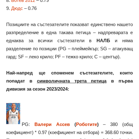
8.
Ботев 2012
– 0.79
9.
Дюдс
– 0.76
Позициите на състезателите показват единствено нашето
разпределение в една такава петица – надпреварата е
еднаква за всички състезатели в
НАЛБ
и няма
разделение по позиции (PG – плеймейкър; SG – атакуващ
гард; SF – леко крило; PF – тежко крило; C – център).
Най-напред ще споменем състезателите, които
попадат в
символичната трета петица
в първа
дивизия за сезон 2023/2024:
PG:
Валери Ассев
(
Роботите
)
– 380 (общ
коефициент) * 0.97 (коефициент на отбора) = 368.60 точки.