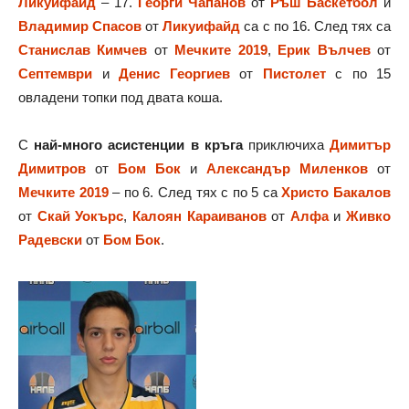
Ликуифайд
– 17.
Георги Чапанов
от
Ръш Баскетбол
и
Владимир Спасов
от
Ликуифайд
са с по 16. След тях са
Станислав Кимчев
от
Мечките 2019
,
Ерик Вълчев
от
Септември
и
Денис Георгиев
от
Пистолет
с по 15
овладени топки под двата коша.
С
най-много асистенции в кръга
приключиха
Димитър
Димитров
от
Бом Бок
и
Александър Миленков
от
Мечките 2019
– по 6. След тях с по 5 са
Христо Бакалов
от
Скай Уокърс
,
Калоян Караиванов
от
Алфа
и
Живко
Радевски
от
Бом Бок
.