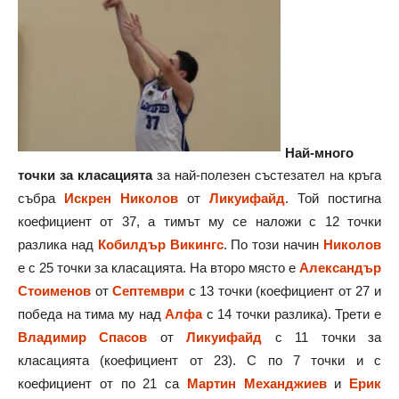
Най-много
точки за класацията
за най-полезен състезател на кръга
събра
Искрен Николов
от
Ликуифайд
. Той постигна
коефициент от 37, а тимът му се наложи с 12 точки
разлика над
Кобилдър Викингс
. По този начин
Николов
е с 25 точки за класацията. На второ място е
Александър
Стоименов
от
Септември
с 13 точки (коефициент от 27 и
победа на тима му над
Алфа
с 14 точки разлика). Трети е
Владимир Спасов
от
Ликуифайд
с 11 точки за
класацията (коефициент от 23). С по 7 точки и с
коефициент от по 21 са
Мартин Механджиев
и
Ерик