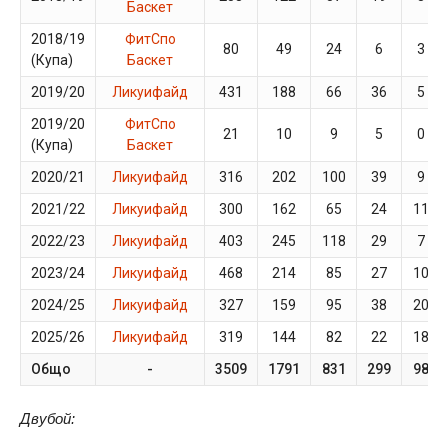
Баскет
2018/19
ФитСпо
80
49
24
6
3
(Купа)
Баскет
2019/20
Ликуифайд
431
188
66
36
5
2019/20
ФитСпо
21
10
9
5
0
(Купа)
Баскет
2020/21
Ликуифайд
316
202
100
39
9
2021/22
Ликуифайд
300
162
65
24
11
2022/23
Ликуифайд
403
245
118
29
7
2023/24
Ликуифайд
468
214
85
27
10
2024/25
Ликуифайд
327
159
95
38
20
2025/26
Ликуифайд
319
144
82
22
18
Общо
-
3509
1791
831
299
98
Двубой: