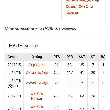
Фреш
,
ФитСпо
Баскет
Статистиката му в НАЛБ до момента:
НАЛБ-мъже
Сезон
Отбор
PTS
REB
AST
ST
BS
2014/15
Еър Фреш
91
53
25
7
1
2015/16
АктивТрейдс
222
117
41
20
5
2015/16
АктивТрейдс
23
9
2
2
0
(Купа)
ФитСпо
2017/18
250
117
62
25
6
Баскет
ФитСпо
2018/19
258
122
57
19
3