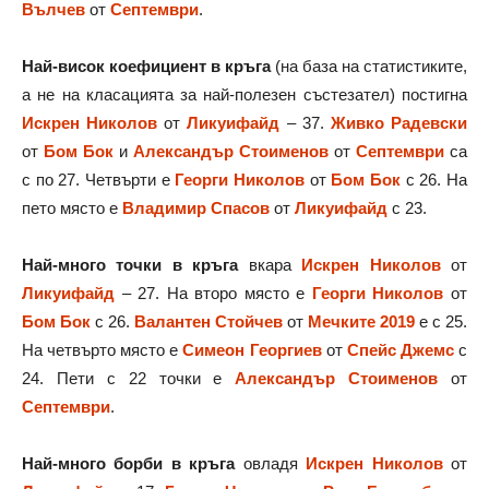
Вълчев
от
Септември
.
Най-висок коефициент в кръга
(на база на статистиките,
а не на класацията за най-полезен състезател) постигна
Искрен Николов
от
Ликуифайд
– 37.
Живко Радевски
от
Бом Бок
и
Александър Стоименов
от
Септември
са
с по 27. Четвърти е
Георги Николов
от
Бом Бок
с 26. На
пето място е
Владимир Спасов
от
Ликуифайд
с 23.
Най-много точки в кръга
вкара
Искрен Николов
от
Ликуифайд
– 27. На второ място е
Георги Николов
от
Бом Бок
с 26.
Валантен Стойчев
от
Мечките 2019
е с 25.
На четвърто място е
Симеон Георгиев
от
Спейс Джемс
с
24. Пети с 22 точки е
Александър Стоименов
от
Септември
.
Най-много борби в кръга
овладя
Искрен Николов
от