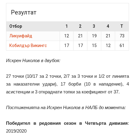
Резултат
Отбор
1
2
3
4
T
Ликуифайд
12
21
19
21
73
Кобилдър Викингс
17
17
15
12
61
Искрен Николов в двубоя:
27 точки (10/17 за 2 точки, 2/7 за 3 точки и 1/2 от линията
за наказателни удари), 17 борби (10 в нападение), 4
асистенции и 3 откраднати топки за коефициент от 37.
Постиженията на Искрен Николов в НАЛБ до момента:
Победител
в редовния сезон в Четвърта дивизия
:
2019/2020