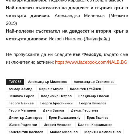
Най-полезен състезател на двадесет и първия кръг в
четвърта дивизия:
Александър Миленков (Мечките
2019)
Най-полезен състезател на двадесет и втория кръг в
четвърта дивизия:
Искрен Николов (Ликуифайд)
Не пропускайте да ни следите във
Фейсбук
, където сме
изключително активни:
https://www.facebook.com/NALB.BG
ТАГОВЕ
Александър Миленков
Александър Стоименов
Аммар Хамид
Борил Кънчев
Валантен Стойчев
Величко Сарев
Владимир Петров
Владимир Спасов
Георги Банчев
Георги Брестнички
Георги Николов
Георги Чапанов
Дани Ватков
Денис Георгиев
Димитър Димитров
Ерен Ишджаноглу
Ерик Вълчев
Живко Радевски
Искрен Николов
Калоян Караиванов
Константин Василев
Манол Миланов
Мариян Фамилиянов