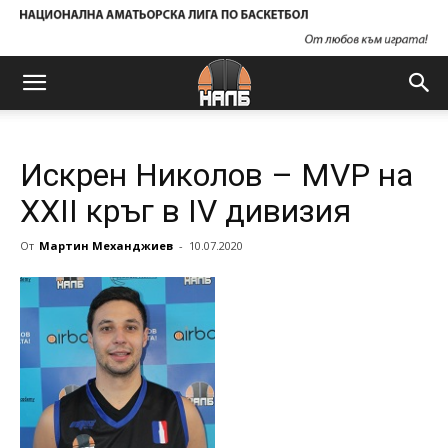
Искрен Николов – MVP на
XXII кръг в IV дивизия
От
Мартин Механджиев
-
10.07.2020