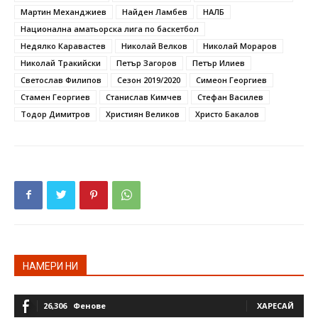
Мартин Механджиев
Найден Ламбев
НАЛБ
Национална аматьорска лига по баскетбол
Недялко Каравастев
Николай Велков
Николай Мораров
Николай Тракийски
Петър Загоров
Петър Илиев
Светослав Филипов
Сезон 2019/2020
Симеон Георгиев
Стамен Георгиев
Станислав Кимчев
Стефан Василев
Тодор Димитров
Християн Великов
Христо Бакалов
НАМЕРИ НИ
26,306
Фенове
ХАРЕСАЙ