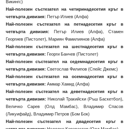
Викингс)
Най-полезен състезател на четиринадесетия кръг в
четвърта дивизия:
Петър Илиев (Алфа)
Най-полезен състезател на петнадесетия кръг в
четвърта дивизия:
Петър Илиев (Алфа), Стамен
Георгиев (Пистолет), Мариян Фамилиянов (Алфа)
Най-полезен състезател на шестнадесетия кръг в
четвърта дивизия:
Георги Банчев (Пистолет)
Най-полезен състезател на седемнадесетия кръг в
четвърта дивизия:
Светослав Филипов (Спейс Джемс)
Най-полезен състезател на осемнадесетия кръг в
четвърта дивизия:
Аммар Хамид (Алфа)
Най-полезен състезател на деветнадесетия кръг в
четвърта дивизия:
Николай Тракийски (Ръш Баскетбол),
Величко Сарев (Олд Мамбас), Владимир Спасов
(Ликуифайд), Владимир Петров (Бом Бок)
Най-полезен състезател на двадесетия кръг в
четвърта дивизия:
Недялко Каравастев (Олд Мамбас)