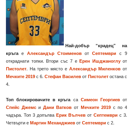
Най-добър “крадец” на
кръга
е
Александър Стоименов
от
Септември
с 9
откраднати топки. Втори със 7 е
Ерен Ишджаноглу
от
Пистолет
. На трето място е
Александър Миленков
от
Мечките 2019
с 6.
Стефан Василев
от
Пистолет
остана с
4.
Топ блокировачите в кръга
са
Симеон Георгиев
от
Спейс Джемс
и
Дани Ватков
от
Мечките 2019
с по 4
чадъра. Топ 3 допълва
Ерик Вълчев
от
Септември
с 3.
Четвърти е
Мартин Механджиев
от
Септември
с 2.