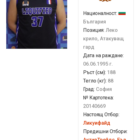
Националност:
България
Позиция:
Леко
крило, Атакуващ
гард
Дата на раждане:
06.06.1995 г.
Ръст (см):
188
Тегло (кг):
88
Град:
София
№ Картотека:
20140669
Настоящ Отбор:
Ликуифайд
Предишни Отбори:
АктивТрейдс
,
Еър