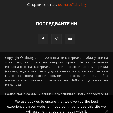
Свържи се с нас:
us_nalb@abv.bg
ПОСЛЕДВАЙТЕ НИ
Copyright ©nalb.bg 2011 - 2025 Всички материали, публикувани на
този сайт, са обект на авторски права. Не се позволява
използването на материали от сайта, включително материали
(снимки, видео клипове и други), качени на други сайтове, към
които са предоставени връзки в настоящия сайт, без
предварително писмено съгласие на НАЛБ и цитиране на
източника.
Сайтът съдържа лични данни на участници в НАЛБ, предоставени
доброволно от самите тях (и със съгласието на техните родители, в
We use cookies to ensure that we give you the best
случай че става дума за непълнолетни участници) посредством
experience on our website. If you continue to use this site we
подписани декларации за участие, съгласявайки се данните им да
will assume that you are happy with it.
бъдат съхранявани и обработвани от НАЛБ. При желание от