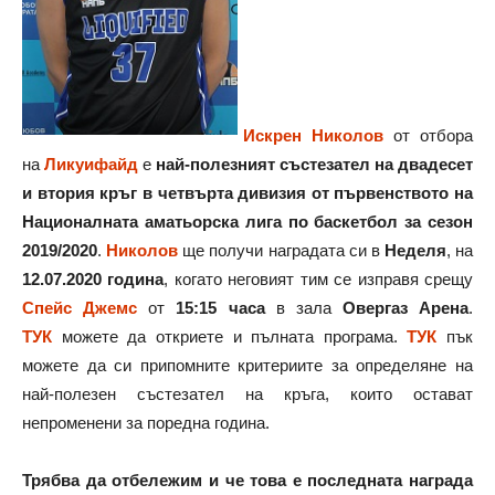
Искрен Николов
от отбора
на
Ликуифайд
е
най-полезният състезател на двадесет
и втория кръг в четвърта дивизия от първенството на
Националната аматьорска лига по баскетбол за сезон
2019/2020
.
Николов
ще получи наградата си в
Неделя
, на
12.07.2020 година
, когато неговият тим се изправя срещу
Спейс Джемс
от
15:15 часа
в зала
Овергаз Арена
.
ТУК
можете да откриете и пълната програма.
ТУК
пък
можете да си припомните критериите за определяне на
най-полезен състезател на кръга, които остават
непроменени за поредна година.
Трябва да отбележим и че това е последната награда