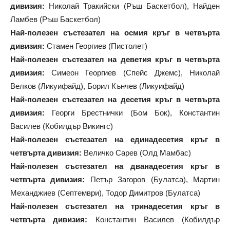
дивизия:
Николай Тракийски (Ръш Баскетбол), Найден
Ламбев (Ръш Баскетбол)
Най-полезен състезател на осмия кръг в четвърта
дивизия:
Стамен Георгиев (Пистолет)
Най-полезен състезател на деветия кръг в четвърта
дивизия:
Симеон Георгиев (Спейс Джемс), Николай
Велков (Ликуифайд), Борил Кънчев (Ликуифайд)
Най-полезен състезател на десетия кръг в четвърта
дивизия:
Георги Брестнички (Бом Бок), Константин
Василев (Кобилдър Викингс)
Най-полезен състезател на единадесетия кръг в
четвърта дивизия:
Величко Сарев (Олд Мамбас)
Най-полезен състезател на дванадесетия кръг в
четвърта дивизия:
Петър Загоров (Булатса), Мартин
Механджиев (Септември), Тодор Димитров (Булатса)
Най-полезен състезател на тринадесетия кръг в
четвърта дивизия:
Константин Василев (Кобилдър