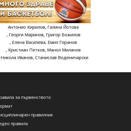
Антонио Кирилов
, Галина Йотова
, Георги Маринов
, Григор Божилов
, Елена Василева
, Емил Горанов
, Кристиан Петков
, Манол Миланов
, Никола Иванов
, Станислав Воденичарски
равила за първенството
ормат
исциплинарен правилник
идео правила