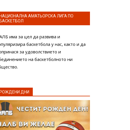
НАЦИОНАЛНА АМАТЬОРСКА ЛИГА ПО
БАСКЕТБОЛ
АЛБ има за цел да развива и
опуляризира баскетбола у нас, както и да
опринася за удоволствието и
бединението на баскетболното ни
бщество.
РОЖДЕНИ ДНИ