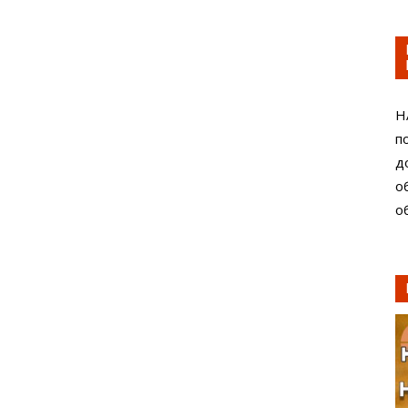
Н
п
д
о
о