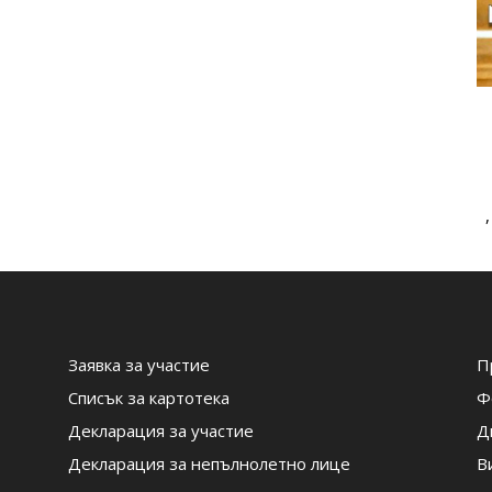
Заявка за участие
П
Списък за картотека
Ф
Декларация за участие
Д
Декларация за непълнолетно лице
В