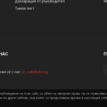
Декларация от ръководител
И
Тимов лист
 НАС
П
жи се с нас:
us_nalb@abv.bg
 публикувани на този сайт, са обект на авторски права. Не се позволяв
ни на други сайтове, към които са предоставени връзки в настоящия са