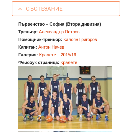
СЪСТЕЗАНИЕ:
Първенство – София (Втора дивизия)
Треньор:
Александър Петров
Помощник-треньор:
Калоян Григоров
Капитан:
Антон Начев
Галерия:
Кралете – 2015/16
Фейсбук страница:
Кралете