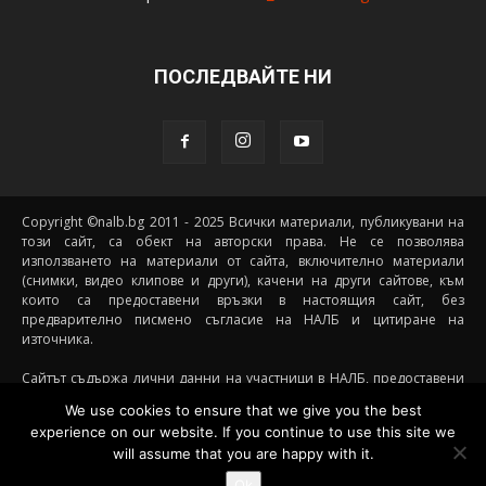
ПОСЛЕДВАЙТЕ НИ
Copyright ©nalb.bg 2011 - 2025 Всички материали, публикувани на
този сайт, са обект на авторски права. Не се позволява
използването на материали от сайта, включително материали
(снимки, видео клипове и други), качени на други сайтове, към
които са предоставени връзки в настоящия сайт, без
предварително писмено съгласие на НАЛБ и цитиране на
източника.
Сайтът съдържа лични данни на участници в НАЛБ, предоставени
доброволно от самите тях (и със съгласието на техните родители, в
We use cookies to ensure that we give you the best
случай че става дума за непълнолетни участници) посредством
experience on our website. If you continue to use this site we
подписани декларации за участие, съгласявайки се данните им да
will assume that you are happy with it.
бъдат съхранявани и обработвани от НАЛБ. При желание от
страна на участник данните му да бъдат премахнати от сайта е
Ok