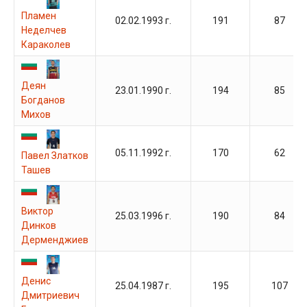
Пламен
02.02.1993 г.
191
87
Неделчев
Караколев
Деян
23.01.1990 г.
194
85
Богданов
Михов
05.11.1992 г.
170
62
Павел Златков
Ташев
Виктор
25.03.1996 г.
190
84
Динков
Дерменджиев
Денис
25.04.1987 г.
195
107
Дмитриевич