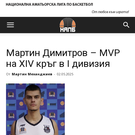
Мартин Димитров – MVP
на XIV кръг в I дивизия
От
Мартин Механджиев
-
02.05.2025