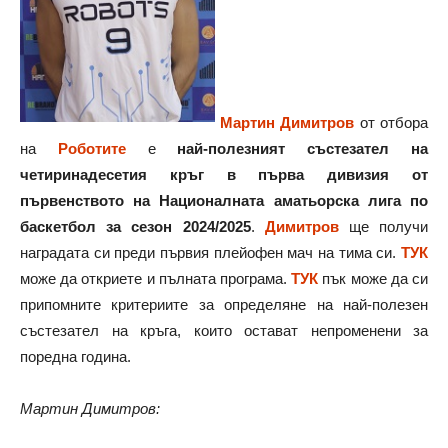
Мартин Димитров
от отбора
на
Роботите
е
най-полезният състезател на
четиринадесетия кръг в първа дивизия от
първенството на Националната аматьорска лига по
баскетбол за сезон 2024/2025
.
Димитров
ще получи
наградата си преди първия плейофен мач на тима си.
ТУК
може да откриете и пълната програма.
ТУК
пък може да си
припомните критериите за определяне на най-полезен
състезател на кръга, които остават непроменени за
поредна година.
Мартин Димитров: