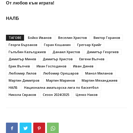
От любов към играта!
НАЛБ
ТАГОВЕ
Бойко Иванов
Веселин Христов
Виктор Горанов
Георги Бързаков
Горан Кошанин
Грегоар Крийг
Гълъбин Казълджиев
Данаил Христов
Димитър Георгиев
Димитър Минев
Димитър Христов
Евгени Вълчев
Ерик Вълчев
Иван Господинов
Иван Динев
Любомир Лилов
Любомир Орешаров
Манол Миланов
Мартин Димитров
Мартин Маринов
Мартин Механджиев
НАЛБ
Национална аматьорска лига по баскетбол
Никола Свраков
Сезон 2024/2025
Ценко Наков