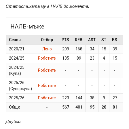
Статистиката му в НАЛБ до момента:
НАЛБ-мъже
Сезон
Отбор
PTS
REB
AST
ST
BS
GP
2020/21
Лено
209
168
34
15
39
14
2024/25
Роботите
135
89
23
4
15
9
2024/25
Роботите
-
-
-
-
-
-
(Купа)
2025/26
Роботите
-
-
-
-
-
-
(Суперкупа)
2025/26
Роботите
223
144
38
9
27
17
Общо
-
567
401
95
28
81
40
Двубой: