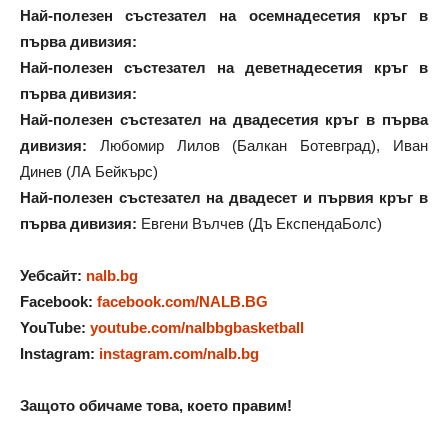
Най-полезен състезател на осемнадесетия кръг в
първа дивизия:
Най-полезен състезател на деветнадесетия кръг в
първа дивизия:
Най-полезен състезател на двадесетия кръг в първа
дивизия:
Любомир Лилов (Балкан Ботевград), Иван
Динев (ЛА Бейкърс)
Най-полезен състезател на двадесет и първия кръг в
първа дивизия:
Евгени Вълчев (Дъ ЕкспендаБолс)
Уебсайт:
nalb.bg
Facebook:
facebook.com/NALB.BG
YouTube:
youtube.com/nalbbgbasketball
Instagram:
instagram.com/nalb.bg
Защото обичаме това, което правим!