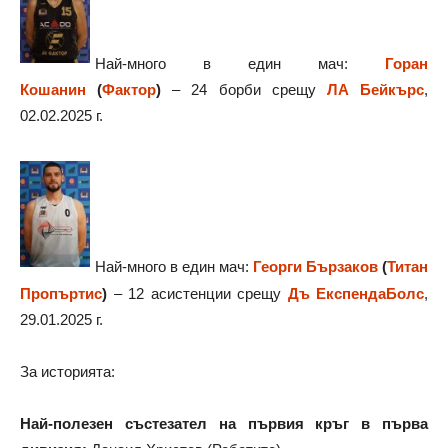
Най-много в един мач:
Горан
Кошанин
(
Фактор
)
– 24 борби срещу
ЛА Бейкърс
,
02.02.2025 г.
Най-много в един мач:
Георги Бързаков
(
Титан
Пропъртис
)
– 12 асистенции срещу
Дъ ЕкспендаБолс
,
29.01.2025 г.
За историята:
Най-полезен състезател на първия кръг в първа