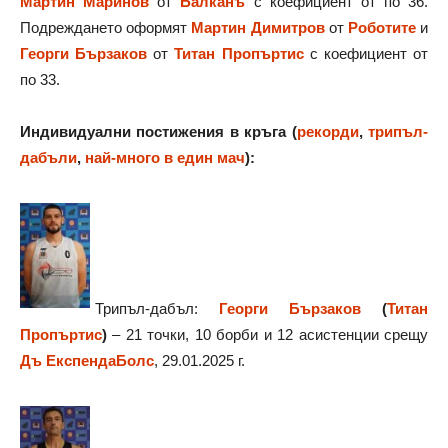
Мартин Маринов
от
Балканъ
с коефициент от по 36.
Подреждането оформят
Мартин Димитров
от
Роботите
и
Георги Бързаков
от
Титан Пропъртис
с коефициент от
по 33.
Индивидуални постижения в кръга (
рекорди
,
трипъл-
дабъли
,
най-много в един мач
):
Трипъл-дабъл:
Георги Бързаков
(
Титан
Пропъртис
)
– 21 точки, 10 борби и 12 асистенции срещу
Дъ ЕкспендаБолс
, 29.01.2025 г.