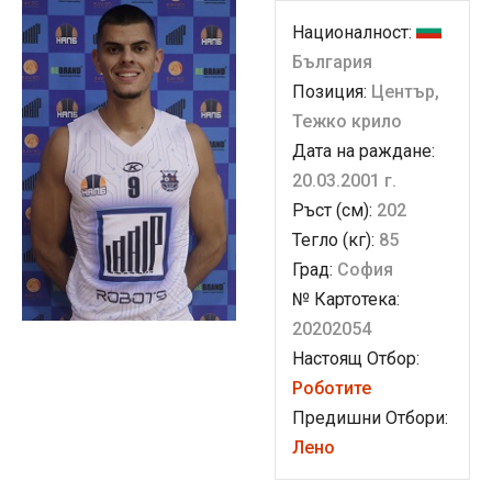
Националност:
България
Позиция:
Център,
Тежко крило
Дата на раждане:
20.03.2001 г.
Ръст (см):
202
Тегло (кг):
85
Град:
София
№ Картотека:
20202054
Настоящ Отбор:
Роботите
Предишни Отбори:
Лено