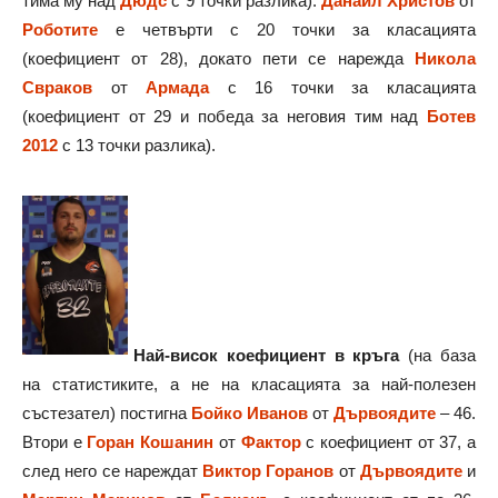
тима му над
Дюдс
с 9 точки разлика).
Данаил Христов
от
Роботите
е четвърти с 20 точки за класацията
(коефициент от 28), докато пети се нарежда
Никола
Свраков
от
Армада
с 16 точки за класацията
(коефициент от 29 и победа за неговия тим над
Ботев
2012
с 13 точки разлика).
Най-висок коефициент в кръга
(на база
на статистиките, а не на класацията за най-полезен
състезател) постигна
Бойко Иванов
от
Дървоядите
– 46.
Втори е
Горан Кошанин
от
Фактор
с коефициент от 37, а
след него се нареждат
Виктор Горанов
от
Дървоядите
и