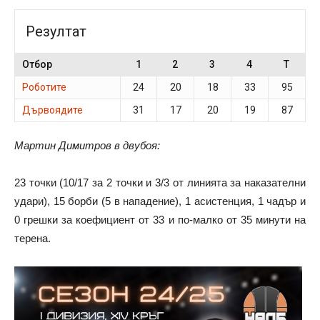
Резултат
Отбор
1
2
3
4
T
Роботите
24
20
18
33
95
Дървоядите
31
17
20
19
87
Мартин Димитров в двубоя:
23 точки (10/17 за 2 точки и 3/3 от линията за наказателни
удари), 15 борби (5 в нападение), 1 асистенция, 1 чадър и
0 грешки за коефициент от 33 и по-малко от 35 минути на
терена.