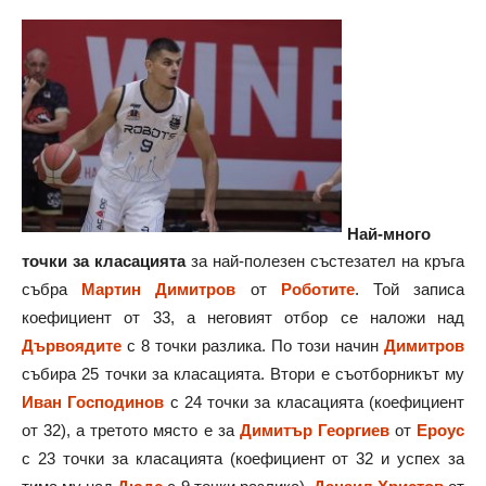
Най-много
точки за класацията
за най-полезен състезател на кръга
събра
Мартин Димитров
от
Роботите
. Той записа
коефициент от 33, а неговият отбор се наложи над
Дървоядите
с 8 точки разлика. По този начин
Димитров
събира 25 точки за класацията. Втори е съотборникът му
Иван Господинов
с 24 точки за класацията (коефициент
от 32), а третото място е за
Димитър Георгиев
от
Ероус
с 23 точки за класацията (коефициент от 32 и успех за