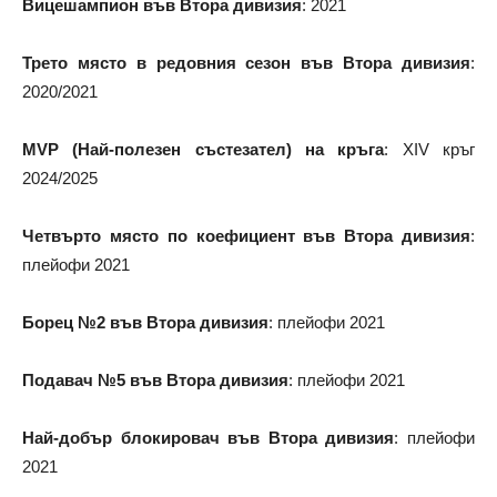
Вицешампион във Втора дивизия
: 2021
Трето място в редовния сезон във Втора дивизия
:
2020/2021
MVP (Най-полезен състезател) на кръга
: XIV кръг
2024/2025
Четвърто място по коефициент във Втора дивизия
:
плейофи 2021
Борец №2 във Втора дивизия
: плейофи 2021
Подавач №5 във Втора дивизия
: плейофи 2021
Най-добър блокировач във Втора дивизия
: плейофи
2021