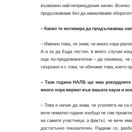
възможно най-непринудения начин. Всичко 
продължаваме без да намаляваме оборотит
– Какво те мотивира да продължаваш нап
– Именно това, че знам, че много хора разч
А и за да бъда честен, в много случаи из
още по-предизвикателни – да покажеш, че 
свързано и с това, че обичаме това, което п
– Тази година НАЛБ ще има рекордните 
много хора вярват във вашата кауза и иск
– Това е начин да знам, че усилията ни са
вече немалко години изобщо не сме проакти
на самите участници, а фактът, че вече им
достатъчно показателен. Радвам се, разби