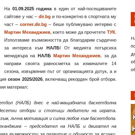
На
01.09.2025 година
в един от най-посещаваните
сайтове у нас –
dir.bg
и по-конкретно в спортната му
част –
corner.dir.bg
– беше публикувано интервю с
Мартин Механджиев
, което може да прочетете
ТУК
.
Н
Използваме възможността да благодарим сърдечно
п
за интереса към
НАЛБ
! От медията потърсиха
д
мениджъра на
НАЛБ
Мартин Механджиев
, за да
о
направи своята равносметка за изминалите 14
о
сезона, извървяния път от организацията дотук, а и
ящия
сезон 2025/2026
, включващ рекорден брой отбори.
лия материал:
етбол (НАЛБ) днес е най-мащабната баскетболна
 десетки отбори и стотици любители на играта.
зъм, лична мотивация и силна любов към баскетбола.
ханджиев – председател на НАЛБ и двигател на
дава възможности за развитие и общност за всички,