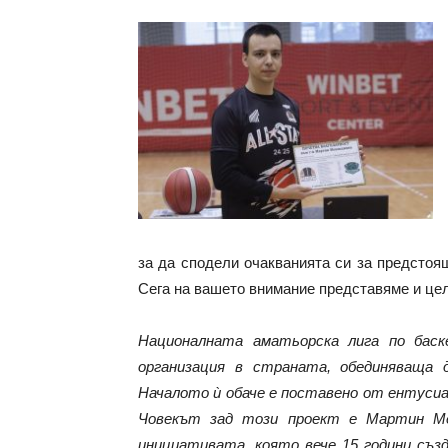
за да сподели очакванията си за предсто
Сега на вашето внимание представяме и це
Националната аматьорска лига по баск
организация в страната, обединяваща
Началото ѝ обаче е поставено от ентусиа
Човекът зад този проект е Мартин Ме
инициативата, която вече 15 години съз