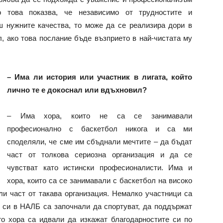
 това показва, че независимо от трудностите и
ш нужните качества, то може да се реализира дори в
л, ако това послание бъде възприето в най-чистата му
– Има ли история или участник в лигата, който
лично те е докоснал или вдъхновил?
– Има хора, които не са се занимавали
професионално с баскетбол никога и са ми
споделяли, че сме им сбъднали мечтите – да бъдат
част от толкова сериозна организация и да се
чувстват като истински професионалисти. Има и
хора, които са се занимавали с баскетбол на високо
или част от такава организация. Немалко участници са
 си в НАЛБ са започнали да спортуват, да поддържат
о хора са идвали да изкажат благодарностите си по