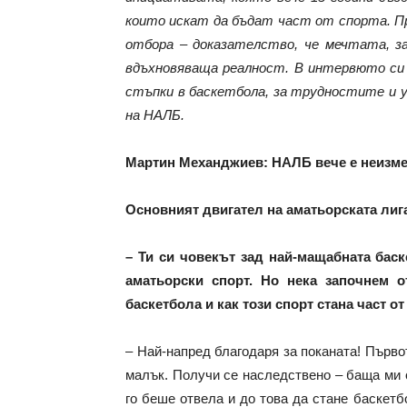
които искат да бъдат част от спорта. Пре
отбора – доказателство, че мечтата, за
вдъхновяваща реалност. В интервюто си пр
стъпки в баскетбола, за трудностите и у
на НАЛБ.
Мартин Механджиев: НАЛБ вече е неизмен
Основният двигател на аматьорската лиг
– Ти си човекът зад най-мащабната бас
аматьорски спорт. Но нека започнем 
баскетбола и как този спорт стана част от
– Най-напред благодаря за поканата! Първо
малък. Получи се наследствено – баща ми 
го беше отвела и до това да стане баскет