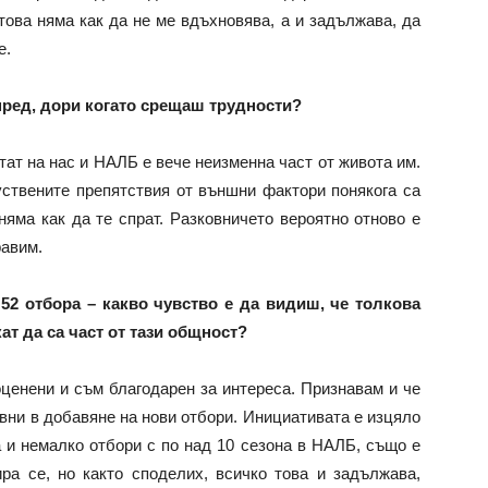
това няма как да не ме вдъхновява, а и задължава, да
е.
ред, дори когато срещаш трудности?
итат на нас и НАЛБ е вече неизменна част от живота им.
куствените препятствия от външни фактори понякога са
няма как да те спрат. Разковничето вероятно отново е
равим.
52 отбора – какво чувство е да видиш, че толкова
ат да са част от тази общност?
 оценени и съм благодарен за интереса. Признавам и че
вни в добавяне на нови отбори. Инициативата е изцяло
а и немалко отбори с по над 10 сезона в НАЛБ, също е
ра се, но както споделих, всичко това и задължава,