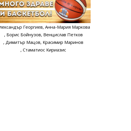
лександър Георгиев
, Анна-Мария Маркова
, Борис Бойнузов
, Венцислав Петков
, Димитър Мацов
, Красимир Маринов
, Стаматиос Кириазис