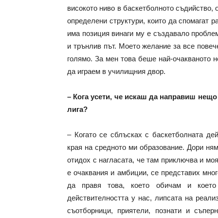
високото ниво в баскетболното съдийство, о
определени структури, които да спомагат ра
има позиция винаги му е създавало пробле
и трънлив път. Моето желание за все повеч
голямо. За мен това беше най-очакваното 
да играем в училищния двор.
– Кога усети, че искаш да направиш нещо
лига?
– Когато се сблъсках с баскетболната дей
края на средното ми образование. Дори ня
отидох с нагласата, че там приключва и мо
е очаквания и амбиции, се представих мно
да правя това, което обичам и което
действителността у нас, липсата на реали
съотборници, приятели, познати и съпе