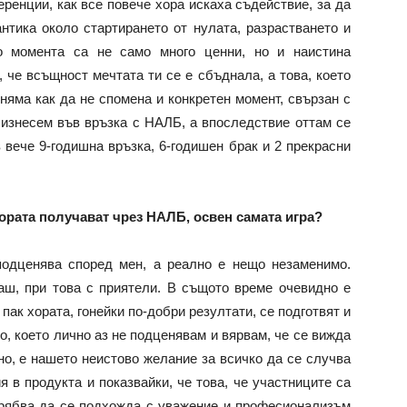
ренции, как все повече хора искаха съдействие, за да
антика около стартирането от нулата, разрастването и
о момента са не само много ценни, но и наистина
 че всъщност мечтата ти се е сбъднала, а това, което
 няма как да не спомена и конкретен момент, свързан с
 изнесем във връзка с НАЛБ, а впоследствие оттам се
в вече 9-годишна връзка, 6-годишен брак и 2 прекрасни
хората получават чрез НАЛБ, освен самата игра?
подценява според мен, а реално е нещо незаменимо.
аш, при това с приятели. В същото време очевидно е
 пак хората, гонейки по-добри резултати, се подготвят и
, което лично аз не подценявам и вярвам, че се вижда
но, е нашето неистово желание за всичко да се случва
я в продукта и показвайки, че това, че участниците са
трябва да се подхожда с уважение и професионализъм