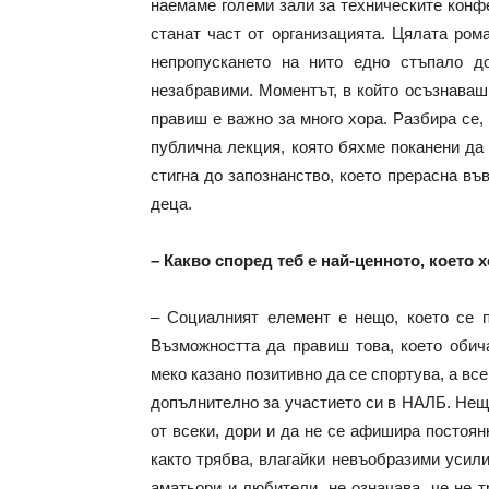
наемаме големи зали за техническите конфе
станат част от организацията. Цялата ром
непропускането на нито едно стъпало д
незабравими. Моментът, в който осъзнаваш,
правиш е важно за много хора. Разбира се,
публична лекция, която бяхме поканени да
стигна до запознанство, което прерасна въ
деца.
– Какво според теб е най-ценното, което 
– Социалният елемент е нещо, което се 
Възможността да правиш това, което обич
меко казано позитивно да се спортува, а все
допълнително за участието си в НАЛБ. Нещо
от всеки, дори и да не се афишира постоян
както трябва, влагайки невъобразими усили
аматьори и любители, не означава, че не 