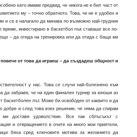
собено като имаме предвид, че никога не е бил част от
звитието му – точно обратното. Това, че не е удобен и
ми и се е налагало да минава по възможно най-трудния
е време, инвестирано в баскетбол пък ставаше все по-
нещо – да отида на тренировка или да отида с баща ми
 повече от това да играеш – да създадеш общност и
ствителност у нас. Това се случи най-болезнено към
ма да забравя, че на един финален турнир за юноши аз
ят баскетболен път. Може би освободен от каквито и да
го добре и след това взех решение, че няма да спирам
 ми доставя удоволствие. Все пак сблъсъкът с
зация и отвращението в очите на много мои приятели,
рници бяха сред ключовите мотиви за желанието да