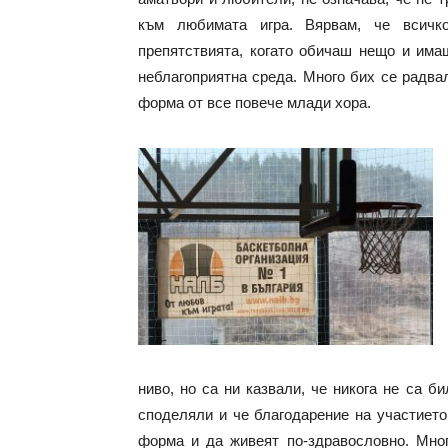
към любимата игра. Вярвам, че всичко
препятствията, когато обичаш нещо и има
неблагоприятна среда. Много бих се радва
форма от все повече млади хора.
ниво, но са ни казвали, че никога не са б
споделяли и че благодарение на участието
форма и да живеят по-здравословно. Мног