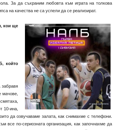
ола. За да съхраним любовта към играта на толкова
ипса на качества не са успели да се реализират.
, кои ще
Б, който
 забравя
е мачове,
 смятаха,
т 10-ина,
които да озвучаваме залата, как снимахме с телефони.
ъм все по-сериозната организация, как започнахме да