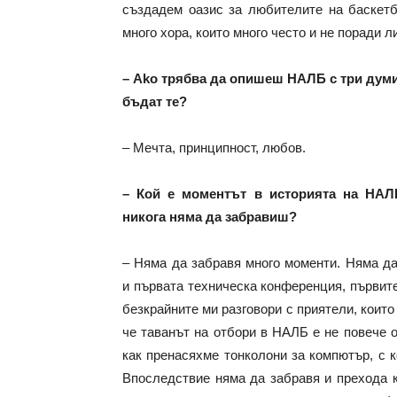
създадем оазис за любителите на баскетб
много хора, които много често и не поради л
– Аkо трябва да опишеш НАЛБ с три думи
бъдат те?
– Мечта, принципност, любов.
– Кой е моментът в историята на НАЛ
никога няма да забравиш?
– Няма да забравя много моменти. Няма да
и първата техническа конференция, първит
безкрайните ми разговори с приятели, които
че таванът на отбори в НАЛБ е не повече о
как пренасяхме тонколони за компютър, с 
Впоследствие няма да забравя и прехода к