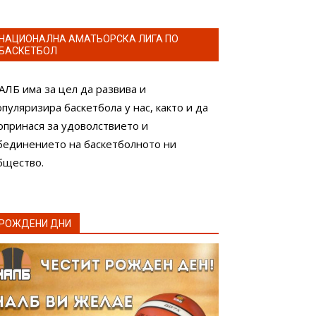
НАЦИОНАЛНА АМАТЬОРСКА ЛИГА ПО
БАСКЕТБОЛ
АЛБ има за цел да развива и
опуляризира баскетбола у нас, както и да
опринася за удоволствието и
бединението на баскетболното ни
бщество.
РОЖДЕНИ ДНИ