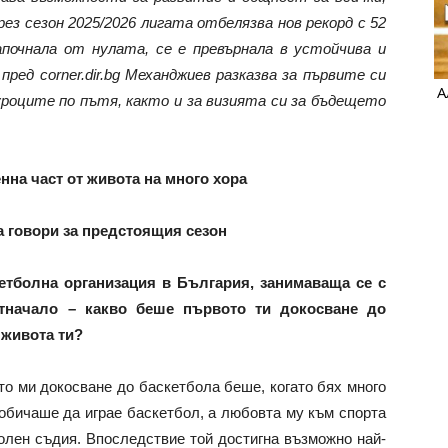
з сезон 2025/2026 лигата отбелязва нов рекорд с 52
почнала от нулата, се е превърнала в устойчива и
ед corner.dir.bg Механджиев разказва за първите си
А
роците по пътя, както и за визията си за бъдещето
на част от живота на много хора
а говори за предстоящия сезон
кетболна организация в България, занимаваща се с
отначало – какво беше първото ти докосване до
 живота ти?
то ми докосване до баскетбола беше, когато бях много
обичаше да играе баскетбол, а любовта му към спорта
болен съдия. Впоследствие той достигна възможно най-