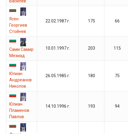
Василев
Ясен
22.02.1987 г.
175
66
Георгиев
Стойнев
10.01.1997 г.
203
115
Сами Самир
Мезиад
Юлиан
26.05.1985 г.
180
75
Андреанов
Николов
Юлиан
14.10.1996 г.
193
94
Пламенов
Павлов