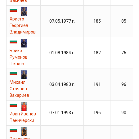
Василев
Христо
07.05.1977 г.
185
85
Георгиев
Владимиров
Бойко
01.08.1984 г.
182
76
Руменов
Петков
Михаил
03.04.1980 г.
191
96
Стоянов
Захариев
07.01.1993 г.
196
90
Иван Иванов
Паничерски
Радослав