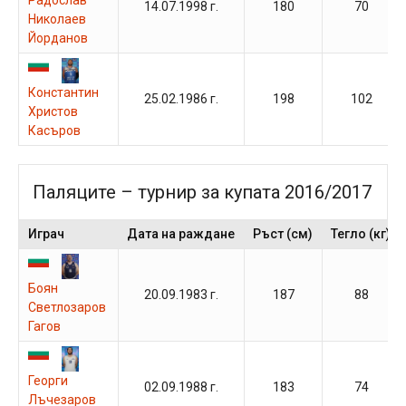
14.07.1998 г.
180
70
Николаев
Йорданов
Константин
25.02.1986 г.
198
102
Христов
Касъров
Паляците – турнир за купата 2016/2017
Играч
Дата на раждане
Ръст (см)
Тегло (кг)
Боян
20.09.1983 г.
187
88
Светлозаров
Гагов
Георги
02.09.1988 г.
183
74
Лъчезаров