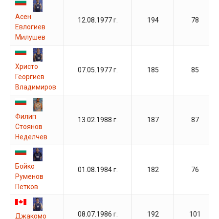
Асен
12.08.1977 г.
194
78
Евлогиев
Милушев
Христо
07.05.1977 г.
185
85
Георгиев
Владимиров
Филип
13.02.1988 г.
187
87
Стоянов
Неделчев
Бойко
01.08.1984 г.
182
76
Руменов
Петков
08.07.1986 г.
192
101
Джакомо