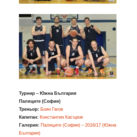
Турнир – Южна България
Паляците (София)
Треньор:
Боян Гагов
Капитан:
Константин Касъров
Галерия:
Паляците (София) – 2016/17 (Южна
България)