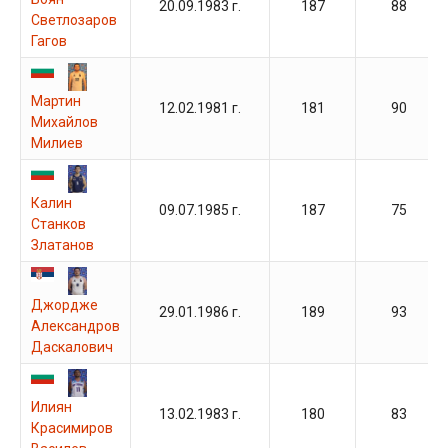
20.09.1983 г.
187
88
Светлозаров
Гагов
Мартин
12.02.1981 г.
181
90
Михайлов
Милиев
Калин
09.07.1985 г.
187
75
Станков
Златанов
Джордже
29.01.1986 г.
189
93
Александров
Даскалович
Илиян
13.02.1983 г.
180
83
Красимиров