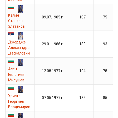
Калин
09.07.1985 г.
187
75
Станков
Златанов
Джордже
29.01.1986 г.
189
93
Александров
Даскалович
Асен
12.08.1977 г.
194
78
Евлогиев
Милушев
Христо
07.05.1977 г.
185
85
Георгиев
Владимиров