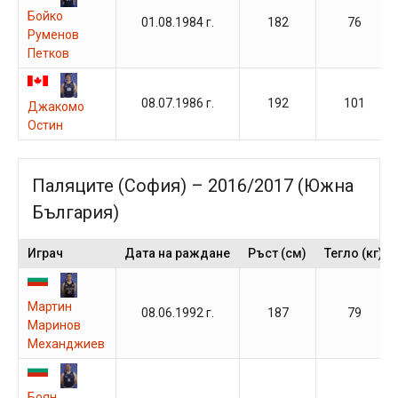
Бойко
01.08.1984 г.
182
76
Руменов
Петков
08.07.1986 г.
192
101
Джакомо
Остин
Паляците (София) – 2016/2017 (Южна
България)
Играч
Дата на раждане
Ръст (см)
Тегло (кг)
Мартин
08.06.1992 г.
187
79
Маринов
Механджиев
Боян