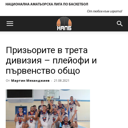
Призьорите в трета
дивизия – плейофи и
първенство общо
От
Мартин Механджиев
-
21.08.2021