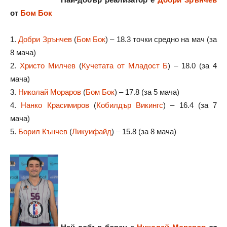
от
Бом Бок
1.
Добри Зрънчев
(
Бом Бок
) – 18.3 точки средно на мач (за
8 мача)
2.
Христо Милчев
(
Кучетата от Младост Б
) – 18.0 (за 4
мача)
3.
Николай Мораров
(
Бом Бок
) – 17.8 (за 5 мача)
4.
Нанко Красимиров
(
Кобилдър Викингс
) – 16.4 (за 7
мача)
5.
Борил Кънчев
(
Ликуифайд
) – 15.8 (за 8 мача)
Най-добър борец е
Николай Мораров
от