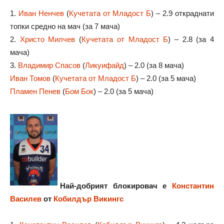
1.
Иван Ненчев
(
Кучетата от Младост Б
) – 2.9 откраднати
топки средно на мач (за 7 мача)
2.
Христо Милчев
(
Кучетата от Младост Б
) – 2.8 (за 4
мача)
3.
Владимир Спасов
(
Ликуифайд
) – 2.0 (за 8 мача)
Иван Томов
(
Кучетата от Младост Б
) – 2.0 (за 5 мача)
Пламен Пенев
(
Бом Бок
) – 2.0 (за 5 мача)
Най-добрият блокировач е
Константин
Василев
от
Кобилдър Викингс