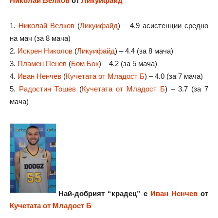
Николай Велков
от
Ликуифайд
1.
Николай Велков
(
Ликуифайд
) – 4.9 асистенции средно
на мач (за 8 мача)
2.
Искрен Николов
(
Ликуифайд
) – 4.4 (за 8 мача)
3.
Пламен Пенев
(
Бом Бок
) – 4.2 (за 5 мача)
4.
Иван Ненчев
(
Кучетата от Младост Б
) – 4.0 (за 7 мача)
5.
Радостин Тошев
(
Кучетата от Младост Б
) – 3.7 (за 7
мача)
Най-добрият
“
крадец
”
е
Иван Ненчев
от
Кучетата от Младост Б