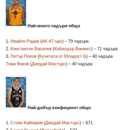
Най-много чадъри общо
1.
Ивайло Радев
(
АК-47-ърс
) – 79 чадъра
2.
Константин Василев
(
Кобилдър Викингс
) – 71 чадъра
3.
Петър Попов
(
Кучетата от Младост Б
) – 40 чадъра
Тома Фиков
(
Джедай Мастърс
) – 40 чадъра
Най-добър коефициент общо
1.
Стоян Кайнаров
(
Джедай Мастърс
) – 671