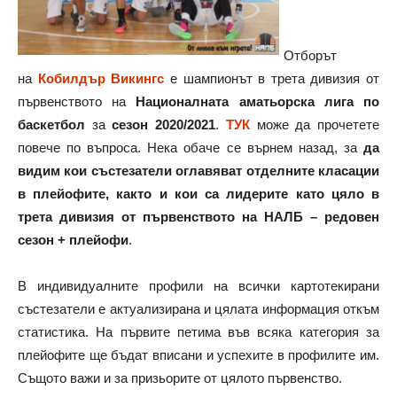
Отборът
на
Кобилдър Викингс
е шампионът в трета дивизия от
първенството на
Националната аматьорска лига по
баскетбол
за
сезон 2020/2021
.
ТУК
може да прочетете
повече по въпроса. Нека обаче се върнем назад, за
да
видим кои състезатели оглавяват отделните класации
в плейофите, както и кои са лидерите като цяло в
трета дивизия от първенството на НАЛБ – редовен
сезон + плейофи
.
В индивидуалните профили на всички картотекирани
състезатели е актуализирана и цялата информация откъм
статистика. На първите петима във всяка категория за
плейофите ще бъдат вписани и успехите в профилите им.
Същото важи и за призьорите от цялото първенство.