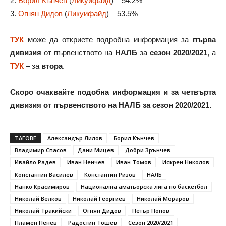
2.
Борил Кънчев
(
Ликуифайд
) – 54.2%
3.
Огнян Дидов
(
Ликуифайд
) – 53.5%
ТУК
може да откриете подробна информация за
първа
дивизия
от първенството на
НАЛБ
за
сезон 2020/2021
, а
ТУК
– за
втора
.
Скоро очаквайте подобна информация и за четвърта
дивизия от първенството на НАЛБ за сезон 2020/2021.
ТАГОВЕ
Александър Лилов
Борил Кънчев
Владимир Спасов
Дани Мицев
Добри Зрънчев
Ивайло Радев
Иван Ненчев
Иван Томов
Искрен Николов
Константин Василев
Константин Ризов
НАЛБ
Нанко Красимиров
Национална аматьорска лига по баскетбол
Николай Велков
Николай Георгиев
Николай Мораров
Николай Тракийски
Огнян Дидов
Петър Попов
Пламен Пенев
Радостин Тошев
Сезон 2020/2021