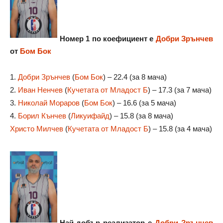
Номер 1 по коефициент е
Добри Зрънчев
от
Бом Бок
1.
Добри Зрънчев
(
Бом Бок
) – 22.4 (за 8 мача)
2.
Иван Ненчев
(
Кучетата от Младост Б
) – 17.3 (за 7 мача)
3.
Николай Мораров
(
Бом Бок
) – 16.6 (за 5 мача)
4.
Борил Кънчев
(
Ликуифайд
) – 15.8 (за 8 мача)
Христо Милчев
(
Кучетата от Младост Б
) – 15.8 (за 4 мача)
Най-добър реализатор е
Добри Зрънчев