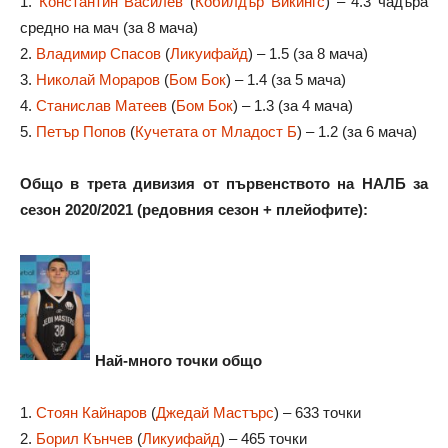
1.
Константин Василев
(
Кобилдър Викингс
) – 4.3 чадъра
средно на мач (за 8 мача)
2.
Владимир Спасов
(
Ликуифайд
) – 1.5 (за 8 мача)
3.
Николай Мораров
(
Бом Бок
) – 1.4 (за 5 мача)
4.
Станислав Матеев
(
Бом Бок
) – 1.3 (за 4 мача)
5.
Петър Попов
(
Кучетата от Младост Б
) – 1.2 (за 6 мача)
Общо в трета дивизия от първенството на НАЛБ за
сезон 2020/2021 (редовния сезон + плейофите):
Най-много точки общо
1.
Стоян Кайнаров
(
Джедай Мастърс
) – 633 точки
2.
Борил Кънчев
(
Ликуифайд
) – 465 точки