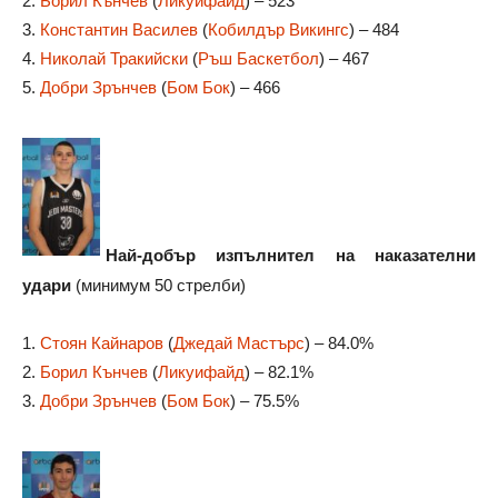
2.
Борил Кънчев
(
Ликуифайд
) – 523
3.
Константин Василев
(
Кобилдър Викингс
) – 484
4.
Николай Тракийски
(
Ръш Баскетбол
) – 467
5.
Добри Зрънчев
(
Бом Бок
) – 466
Най-добър изпълнител на наказателни
удари
(минимум 50 стрелби)
1.
Стоян Кайнаров
(
Джедай Мастърс
) – 84.0%
2.
Борил Кънчев
(
Ликуифайд
) – 82.1%
3.
Добри Зрънчев
(
Бом Бок
) – 75.5%