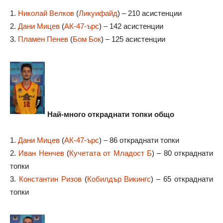
1.
Николай Велков
(
Ликуифайд
) – 210 асистенции
2.
Дани Мицев
(
АК-47-ърс
) – 142 асистенции
3.
Пламен Пенев
(
Бом Бок
) – 125 асистенции
Най-много откраднати топки общо
1.
Дани Мицев
(
АК-47-ърс
) – 86 откраднати топки
2.
Иван Ненчев
(
Кучетата от Младост Б
) – 80 откраднати
топки
3.
Константин Ризов
(
Кобилдър Викингс
) – 65 откраднати
топки