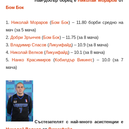
Бом Бок
1.
Николай Мораров
(
Бом Бок
) – 11.80 борби средно на
мач (за 5 мача)
2.
Добри Зрънчев
(
Бом Бок
) – 11.75 (за 8 мача)
3.
Владимир Спасов
(
Ликуифайд
) – 10.9 (за 8 мача)
4.
Николай Велков
(
Ликуифайд
) – 10.1 (за 8 мача)
5.
Нанко Красимиров
(
Кобилдър Викингс
) – 10.0 (за 7
мача)
Състезателят с най-много асистенции е