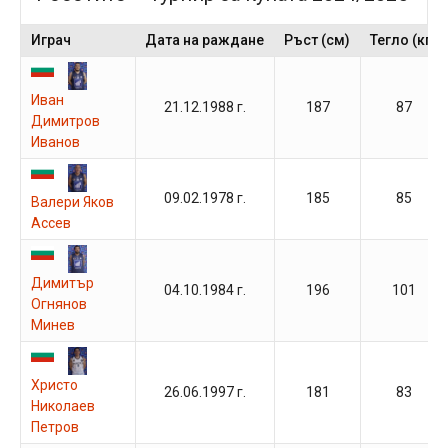
Играч
Дата на раждане
Ръст (см)
Тегло (кг)
Иван
21.12.1988 г.
187
87
Димитров
Иванов
09.02.1978 г.
185
85
Валери Яков
Ассев
Димитър
04.10.1984 г.
196
101
Огнянов
Минев
Христо
26.06.1997 г.
181
83
Николаев
Петров