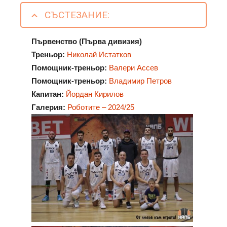
СЪСТЕЗАНИЕ:
Първенство (Първа дивизия)
Треньор:
Николай Истатков
Помощник-треньор:
Валери Ассев
Помощник-треньор:
Владимир Петров
Капитан:
Йордан Кирилов
Галерия:
Роботите – 2024/25