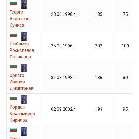
Георги
23.06.1998 г.
185
75
Атанасов
Кучков
Любомир
25.09.1996 г.
202
100
Росиславов
Орешаров
Христо
31.08.1993 г.
186
80
Иванов
Димитриев
Йордан
02.09.2002 г.
193
95
Красимиров
Кирилов
Спас