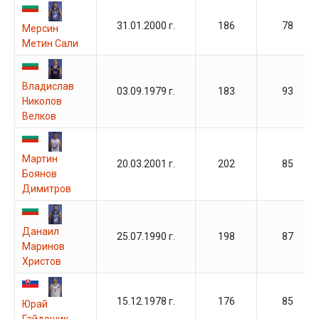
31.01.2000 г.
186
78
Мерсин
Метин Сали
Владислав
03.09.1979 г.
183
93
Николов
Велков
Мартин
20.03.2001 г.
202
85
Боянов
Димитров
Данаил
25.07.1990 г.
198
87
Маринов
Христов
15.12.1978 г.
176
85
Юрай