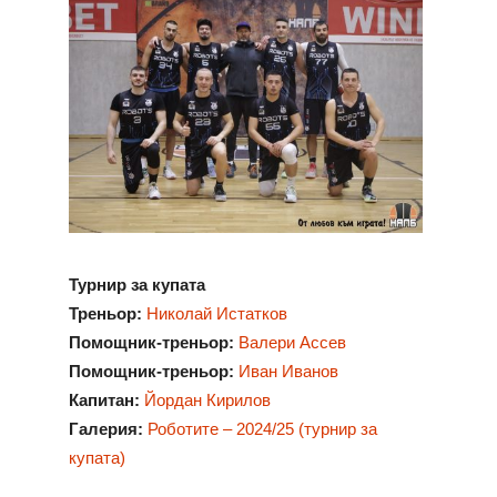
Турнир за купата
Треньор:
Николай Истатков
Помощник-треньор:
Валери Ассев
Помощник-треньор:
Иван Иванов
Капитан:
Йордан Кирилов
Галерия:
Роботите – 2024/25 (турнир за
купата)