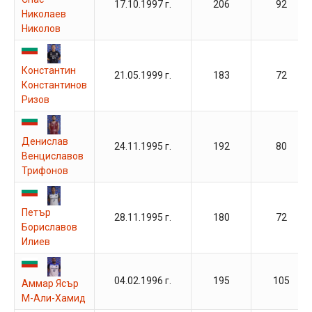
17.10.1997 г.
206
92
Николаев
Николов
Константин
21.05.1999 г.
183
72
Константинов
Ризов
Денислав
24.11.1995 г.
192
80
Венциславов
Трифонов
Петър
28.11.1995 г.
180
72
Бориславов
Илиев
04.02.1996 г.
195
105
Аммар Ясър
М-Али-Хамид