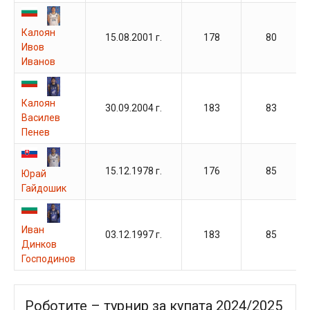
Калоян
15.08.2001 г.
178
80
Ивов
Иванов
Калоян
30.09.2004 г.
183
83
Василев
Пенев
15.12.1978 г.
176
85
Юрай
Гайдошик
Иван
03.12.1997 г.
183
85
Динков
Господинов
Роботите – турнир за купата 2024/2025