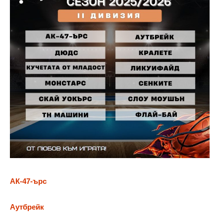
АК-47-ърс
Аутбрейк