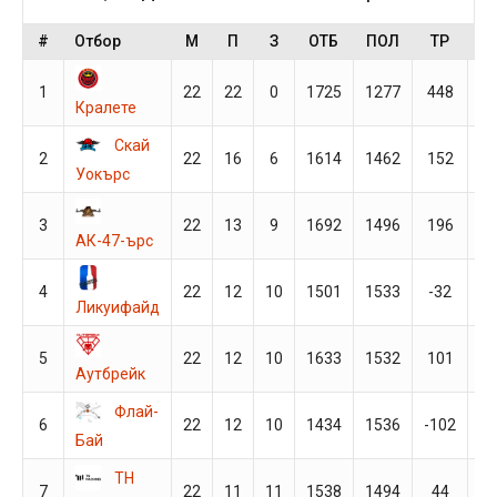
#
Отбор
М
П
З
ОТБ
ПОЛ
ТР
Т
1
22
22
0
1725
1277
448
4
Кралете
Скай
2
22
16
6
1614
1462
152
3
Уокърс
3
22
13
9
1692
1496
196
3
АК-47-ърс
4
22
12
10
1501
1533
-32
3
Ликуифайд
5
22
12
10
1633
1532
101
3
Аутбрейк
Флай-
6
22
12
10
1434
1536
-102
3
Бай
ТН
7
22
11
11
1538
1494
44
3