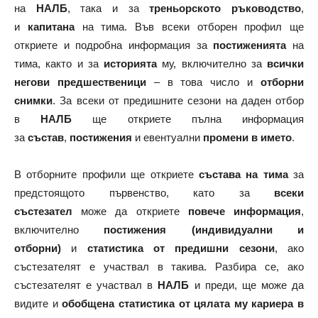
на
НАЛБ
, така и за
треньорското ръководство
,
и
капитана
на тима. Във всеки отборен профил ще
откриете и подробна информация за
постиженията
на
тима, както и за
историята
му, включително за
всички
негови предшественици
– в това число и
отборни
снимки
. За всеки от предишните сезони на даден отбор
в
НАЛБ
ще откриете пълна информация
за
състав
,
постижения
и евентуални
промени в името
.
В отборните профили ще откриете
състава на тима
за
предстоящото първенство, като за
всеки
състезател
може да откриете
повече информация
,
включително
постижения (индивидуални и
отборни)
и
статистика от предишни сезони
, ако
състезателят е участвал в такива. Разбира се, ако
състезателят е участвал в
НАЛБ
и преди, ще може да
видите и
обобщена статистика от цялата му кариера в