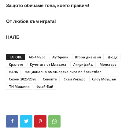
Защото обичаме това, което правим!
От любов към играта!
НАЛБ
ТАГОВЕ
АК-47-ърс
Аутбрейк
Втора дивизия
Дюдс
Кралете
Кучетата от Младост
Ликуифайд
Монстарс
НАЛБ
Национална аматьорска лига по баскетбол
Сезон 2025/2026
Сенките
Скай Уокърс
Слоу Моушън
ТН Машини
Флай-Бай