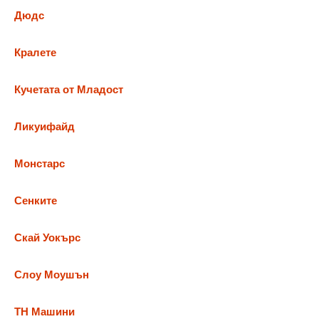
Дюдс
Кралете
Кучетата от Младост
Ликуифайд
Монстарс
Сенките
Скай Уокърс
Слоу Моушън
ТН Машини