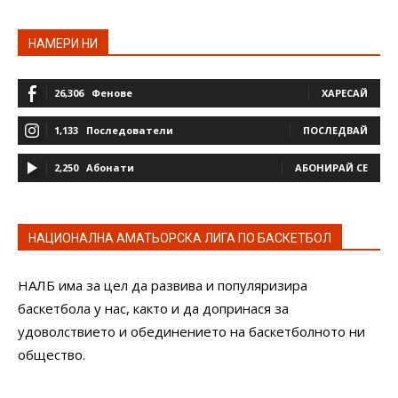
НАМЕРИ НИ
26,306
Фенове
ХАРЕСАЙ
1,133
Последователи
ПОСЛЕДВАЙ
2,250
Абонати
АБОНИРАЙ СЕ
НАЦИОНАЛНА АМАТЬОРСКА ЛИГА ПО БАСКЕТБОЛ
НАЛБ има за цел да развива и популяризира
баскетбола у нас, както и да допринася за
удоволствието и обединението на баскетболното ни
общество.