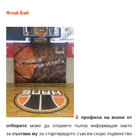
Флай-Бай
В
профила на всеки от
отборите
може да откриете пълна информация както
за
състава му
за стартиращото съвсем скоро първенство