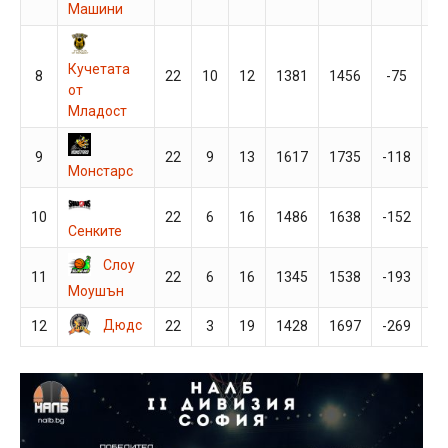
Машини
Кучетата
8
22
10
12
1381
1456
-75
3
от
Младост
9
22
9
13
1617
1735
-118
3
Монстарс
10
22
6
16
1486
1638
-152
2
Сенките
Слоу
11
22
6
16
1345
1538
-193
2
Моушън
Дюдс
12
22
3
19
1428
1697
-269
2