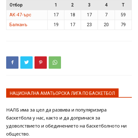
Отбор
1
2
3
4
T
АК-47-ърс
17
18
17
7
59
Балканъ
19
17
23
20
79
НАЦИОНАЛНА АМАТЬОРСКА ЛИГА ПО БАСКЕТБОЛ
НАЛБ има за цел да развива и популяризира
баскетбола у нас, както и да допринася за
удоволствието и обединението на баскетболното ни
общество.