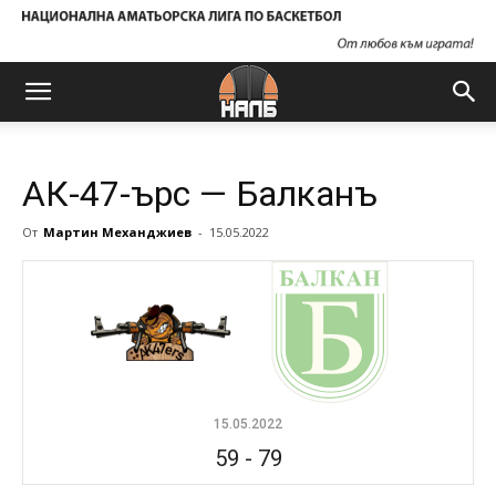
АК-47-ърс — Балканъ
От
Мартин Механджиев
-
15.05.2022
15.05.2022
59
-
79