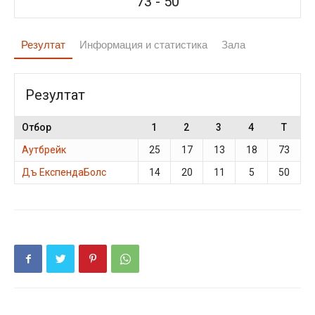
73
-
50
Резултат
Информация и статистика
Зала
Резултат
Отбор
1
2
3
4
T
Аутбрейк
25
17
13
18
73
Дъ ЕкспендаБолс
14
20
11
5
50