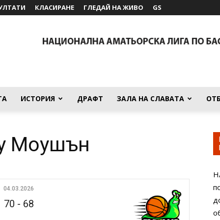
УЛТАТИ
КЛАСИРАНЕ
ГЛЕДАЙ НА ЖИВО
GS
ТА
ИСТОРИЯ
ДРАФТ
ЗАЛА НА СЛАВАТА
ОТ
оу Моушън
Н
п
04.03.2026
д
70
-
68
о