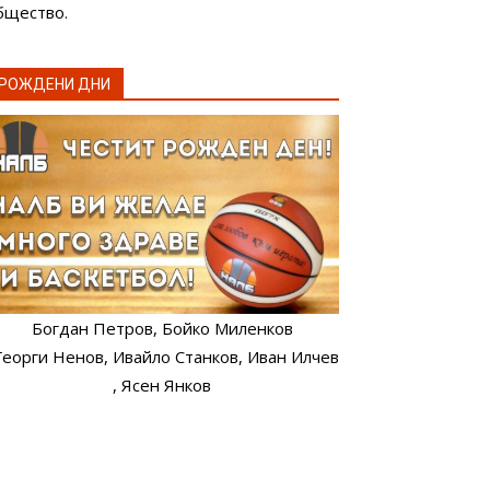
бщество.
РОЖДЕНИ ДНИ
Богдан Петров
, Бойко Миленков
 Георги Ненов
, Ивайло Станков
, Иван Илчев
, Ясен Янков