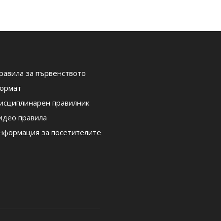
равила за първенството
ормат
исциплинарен правилник
идео правила
нформация за посетителите