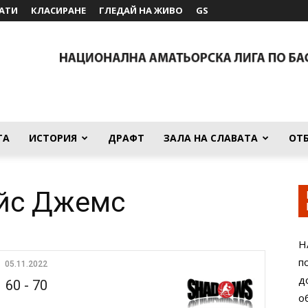
АТИ
КЛАСИРАНЕ
ГЛЕДАЙ НА ЖИВО
GS
ТА
ИСТОРИЯ
ДРАФТ
ЗАЛА НА СЛАВАТА
ОТ
ейс Джемс
Н
п
05.11.2022
д
60
-
70
о