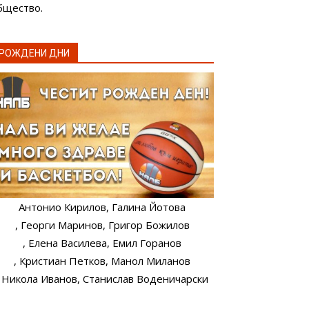
бщество.
РОЖДЕНИ ДНИ
Антонио Кирилов
, Галина Йотова
, Георги Маринов
, Григор Божилов
, Елена Василева
, Емил Горанов
, Кристиан Петков
, Манол Миланов
, Никола Иванов
, Станислав Воденичарски