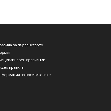
равила за първенството
ормат
исциплинарен правилник
идео правила
нформация за посетителите