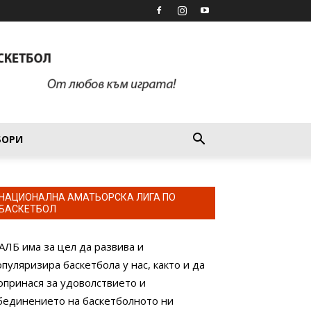
БОРИ
НАЦИОНАЛНА АМАТЬОРСКА ЛИГА ПО
БАСКЕТБОЛ
АЛБ има за цел да развива и
опуляризира баскетбола у нас, както и да
опринася за удоволствието и
бединението на баскетболното ни