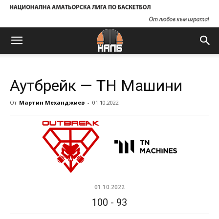
Аутбрейк — ТН Машини
От
Мартин Механджиев
-
01.10.2022
01.10.2022
100
-
93