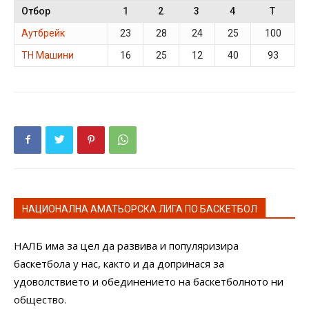
Отбор
1
2
3
4
T
Аутбрейк
23
28
24
25
100
ТН Машини
16
25
12
40
93
НАЦИОНАЛНА АМАТЬОРСКА ЛИГА ПО БАСКЕТБОЛ
НАЛБ има за цел да развива и популяризира
баскетбола у нас, както и да допринася за
удоволствието и обединението на баскетболното ни
общество.