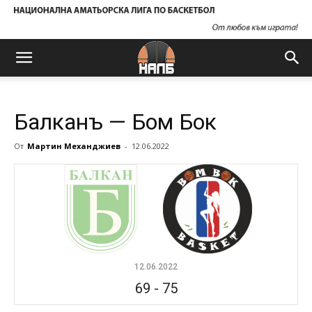
Балканъ — Бом Бок
От
Мартин Механджиев
-
12.06.2022
12.06.2022
69
-
75