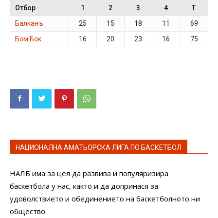
Отбор
1
2
3
4
T
Балканъ
25
15
18
11
69
Бом Бок
16
20
23
16
75
НАЦИОНАЛНА АМАТЬОРСКА ЛИГА ПО БАСКЕТБОЛ
НАЛБ има за цел да развива и популяризира
баскетбола у нас, както и да допринася за
удоволствието и обединението на баскетболното ни
общество.