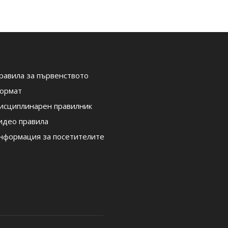
равила за първенството
ормат
исциплинарен правилник
идео правила
нформация за посетителите