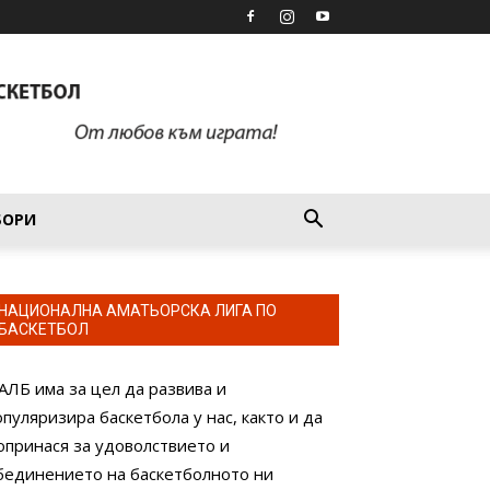
БОРИ
НАЦИОНАЛНА АМАТЬОРСКА ЛИГА ПО
БАСКЕТБОЛ
АЛБ има за цел да развива и
опуляризира баскетбола у нас, както и да
опринася за удоволствието и
бединението на баскетболното ни