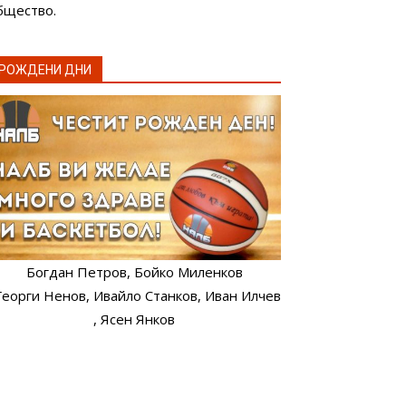
бщество.
РОЖДЕНИ ДНИ
Богдан Петров
, Бойко Миленков
 Георги Ненов
, Ивайло Станков
, Иван Илчев
, Ясен Янков