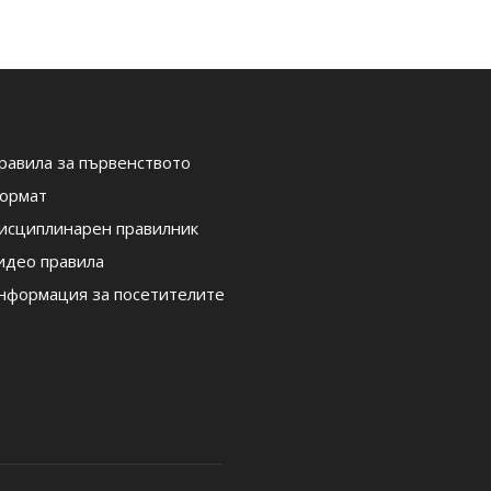
равила за първенството
ормат
исциплинарен правилник
идео правила
нформация за посетителите