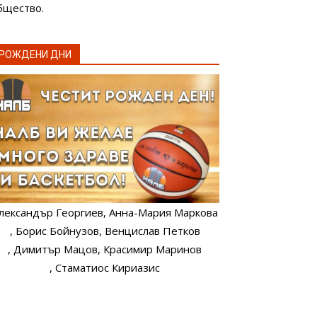
бщество.
РОЖДЕНИ ДНИ
лександър Георгиев
, Анна-Мария Маркова
, Борис Бойнузов
, Венцислав Петков
, Димитър Мацов
, Красимир Маринов
, Стаматиос Кириазис