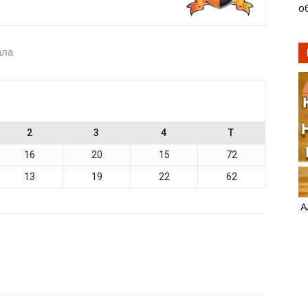
о
ала
2
3
4
T
16
20
15
72
13
19
22
62
А