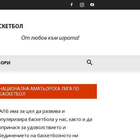
БОРИ
НАЦИОНАЛНА АМАТЬОРСКА ЛИГА ПО
БАСКЕТБОЛ
АЛБ има за цел да развива и
опуляризира баскетбола у нас, както и да
опринася за удоволствието и
бединението на баскетболното ни