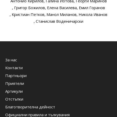
Антонио Кирилов
, Галина Йотова
, Георги Маринов
, Григор Божилов
, Елена Василева
, Емил Горанов
, Кристиан Петков
, Манол Миланов
, Никола Иванов
, Станислав Воденичарски
За нас
Контакти
Партньори
Приятели
Артикули
Отстъпки
Благотворителна дейност
Официални правила и тълкувания