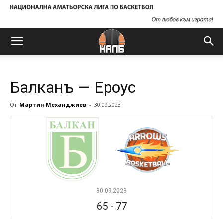
Балканъ — Ероус
От
Мартин Механджиев
-
30.09.2023
30.09.2023
65
-
77