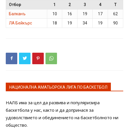
Отбор
1
2
3
4
T
Балканъ
10
16
19
17
62
ЛА Бейкърс
18
19
34
19
90
НАЦИОНАЛНА АМАТЬОРСКА ЛИГА ПО БАСКЕТБОЛ
НАЛБ има за цел да развива и популяризира
баскетбола у нас, както и да допринася за
удоволствието и обединението на баскетболното ни
общество.