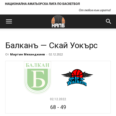
Балканъ — Скай Уокърс
От
Мартин Механджиев
-
02.12.2022
02.12.2022
68
-
49