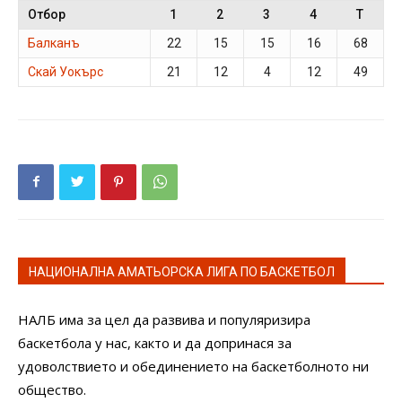
Отбор
1
2
3
4
T
Балканъ
22
15
15
16
68
Скай Уокърс
21
12
4
12
49
НАЦИОНАЛНА АМАТЬОРСКА ЛИГА ПО БАСКЕТБОЛ
НАЛБ има за цел да развива и популяризира
баскетбола у нас, както и да допринася за
удоволствието и обединението на баскетболното ни
общество.