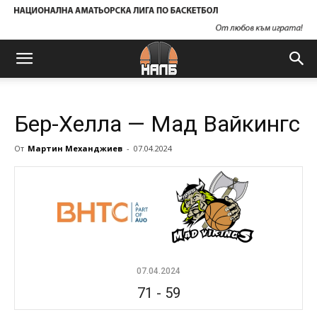
Бер-Хелла — Мад Вайкингс
От
Мартин Механджиев
-
07.04.2024
07.04.2024
71
-
59