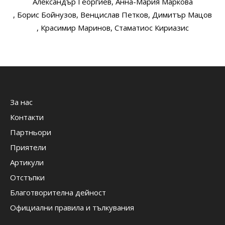
Александър Георгиев
, Анна-Мария Маркова
, Борис Бойнузов
, Венцислав Петков
, Димитър Мацов
, Красимир Маринов
, Стаматиос Кириазис
За нас
Контакти
Партньори
Приятели
Артикули
Отстъпки
Благотворителна дейност
Официални правила и тълкувания