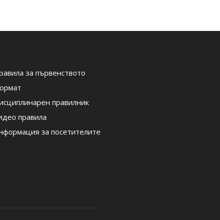
равила за първенството
ормат
исциплинарен правилник
идео правила
нформация за посетителите