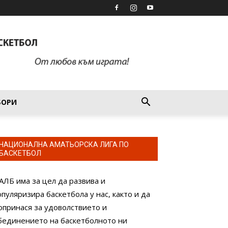
БОРИ
НАЦИОНАЛНА АМАТЬОРСКА ЛИГА ПО
БАСКЕТБОЛ
АЛБ има за цел да развива и
опуляризира баскетбола у нас, както и да
опринася за удоволствието и
бединението на баскетболното ни