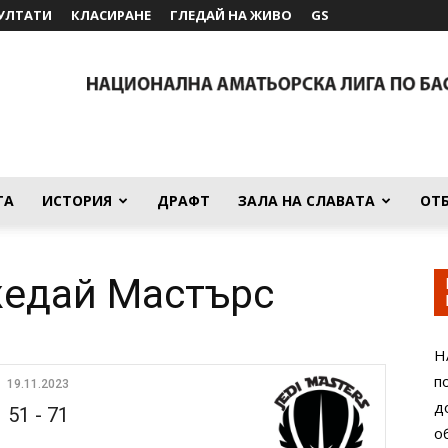
УЛТАТИ
КЛАСИРАНЕ
ГЛЕДАЙ НА ЖИВО
GS
ТА
ИСТОРИЯ
ДРАФТ
ЗАЛА НА СЛАВАТА
ОТ
жедай Мастърс
Н
п
19.11.2023
д
51
-
71
о