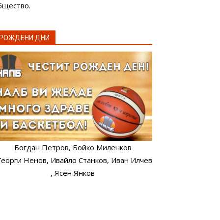
бщество.
РОЖДЕНИ ДНИ
Богдан Петров
, Бойко Миленков
 Георги Ненов
, Ивайло Станков
, Иван Илчев
, Ясен Янков