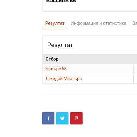
Резултат
Информация и статистика
З
Резултат
Отбор
Болърс 68
Джедай Мастърс