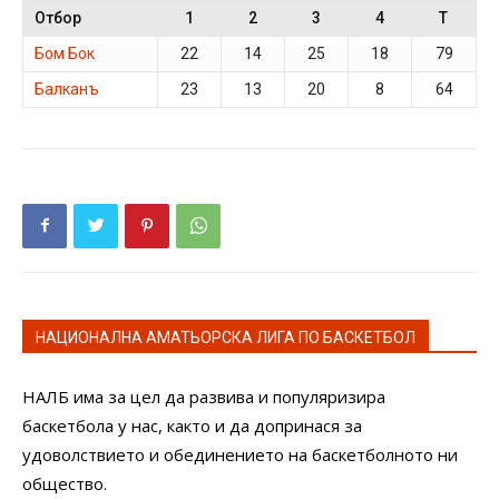
Отбор
1
2
3
4
T
Бом Бок
22
14
25
18
79
Балканъ
23
13
20
8
64
НАЦИОНАЛНА АМАТЬОРСКА ЛИГА ПО БАСКЕТБОЛ
НАЛБ има за цел да развива и популяризира
баскетбола у нас, както и да допринася за
удоволствието и обединението на баскетболното ни
общество.