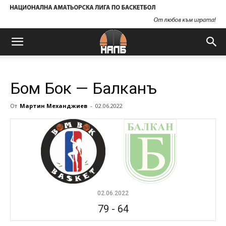
Бом Бок — Балканъ
От
Мартин Механджиев
-
02.06.2022
02.06.2022
79
-
64