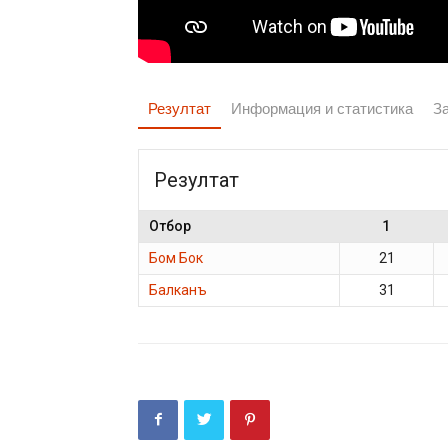
Резултат
Информация и статистика
З
Резултат
Отбор
1
Бом Бок
21
Балканъ
31