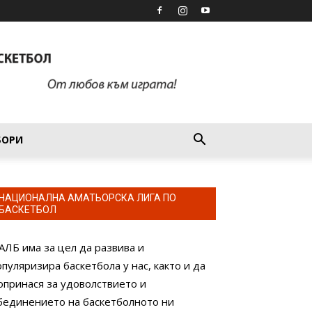
БОРИ
НАЦИОНАЛНА АМАТЬОРСКА ЛИГА ПО
БАСКЕТБОЛ
АЛБ има за цел да развива и
опуляризира баскетбола у нас, както и да
опринася за удоволствието и
бединението на баскетболното ни