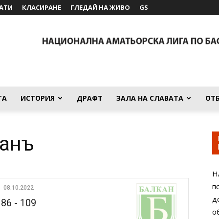
АТИ
КЛАСИРАНЕ
ГЛЕДАЙ НА ЖИВО
GS
ТА
ИСТОРИЯ
ДРАФТ
ЗАЛА НА СЛАВАТА
ОТ
канъ
Н
п
08.10.2022
д
86
-
109
о