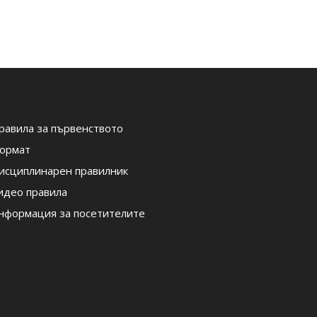
равила за първенството
ормат
исциплинарен правилник
идео правила
нформация за посетителите