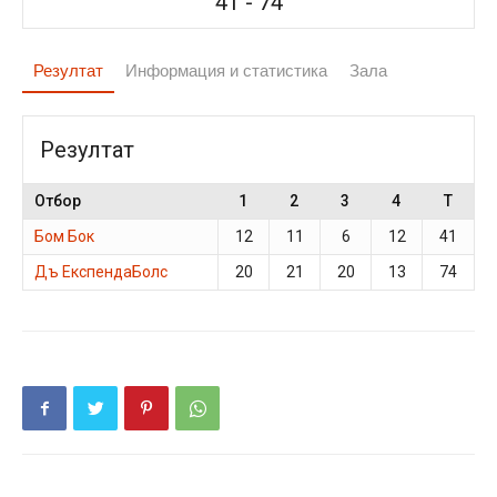
41
-
74
Резултат
Информация и статистика
Зала
Резултат
Отбор
1
2
3
4
T
Бом Бок
12
11
6
12
41
Дъ ЕкспендаБолс
20
21
20
13
74