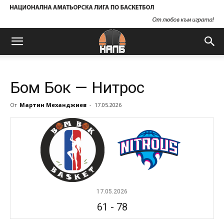
Бом Бок — Нитрос
От
Мартин Механджиев
-
17.05.2026
17.05.2026
61
-
78