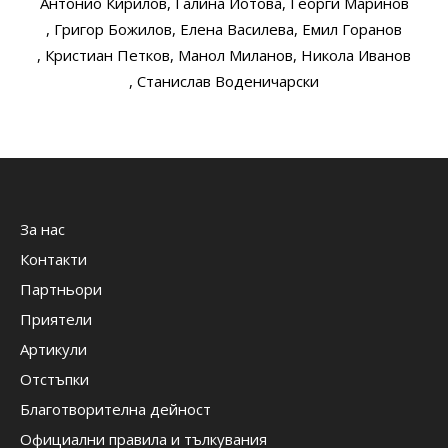
Антонио Кирилов
, Галина Йотова
, Георги Маринов
, Григор Божилов
, Елена Василева
, Емил Горанов
, Кристиан Петков
, Манол Миланов
, Никола Иванов
, Станислав Воденичарски
За нас
Контакти
Партньори
Приятели
Артикули
Отстъпки
Благотворителна дейност
Официални правила и тълкувания