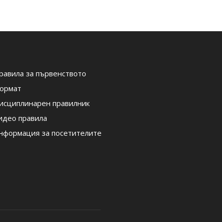
равила за първенството
ормат
исциплинарен правилник
идео правила
нформация за посетителите