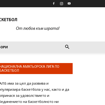
БОРИ
НАЦИОНАЛНА АМАТЬОРСКА ЛИГА ПО
БАСКЕТБОЛ
АЛБ има за цел да развива и
опуляризира баскетбола у нас, както и да
опринася за удоволствието и
бединението на баскетболното ни