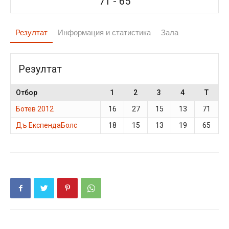
71
-
65
Резултат
Информация и статистика
Зала
Резултат
Отбор
1
2
3
4
T
Ботев 2012
16
27
15
13
71
Дъ ЕкспендаБолс
18
15
13
19
65