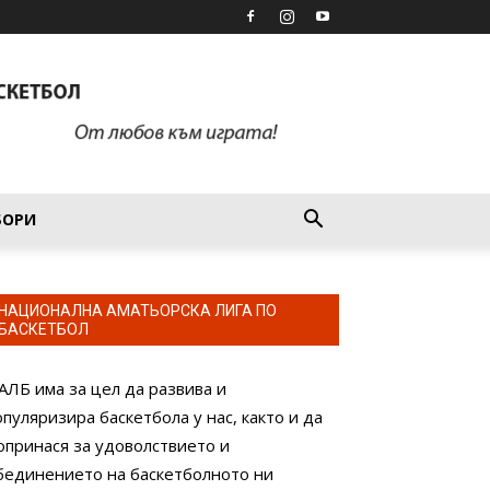
БОРИ
НАЦИОНАЛНА АМАТЬОРСКА ЛИГА ПО
БАСКЕТБОЛ
АЛБ има за цел да развива и
опуляризира баскетбола у нас, както и да
опринася за удоволствието и
бединението на баскетболното ни