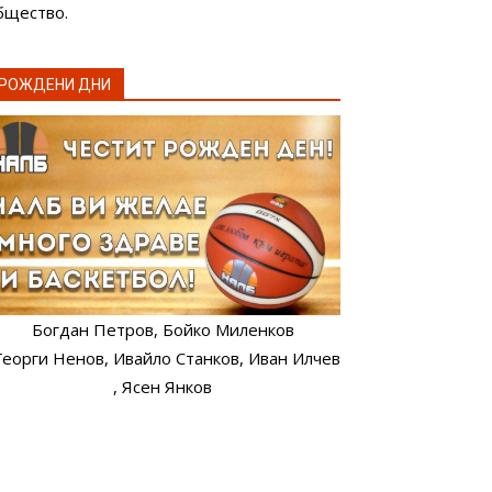
бщество.
РОЖДЕНИ ДНИ
Богдан Петров
, Бойко Миленков
 Георги Ненов
, Ивайло Станков
, Иван Илчев
, Ясен Янков