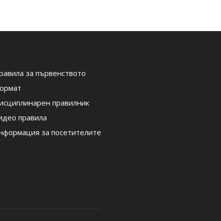
равила за първенството
ормат
исциплинарен правилник
идео правила
нформация за посетителите