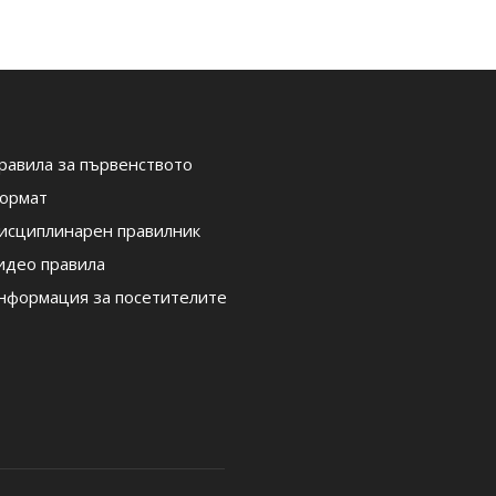
равила за първенството
ормат
исциплинарен правилник
идео правила
нформация за посетителите