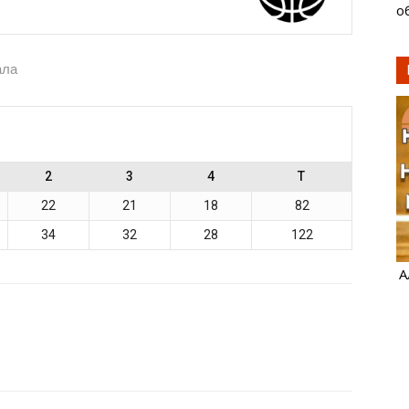
о
ала
2
3
4
T
22
21
18
82
34
32
28
122
А