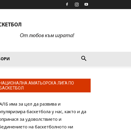
БОРИ
НАЦИОНАЛНА АМАТЬОРСКА ЛИГА ПО
БАСКЕТБОЛ
АЛБ има за цел да развива и
опуляризира баскетбола у нас, както и да
опринася за удоволствието и
бединението на баскетболното ни