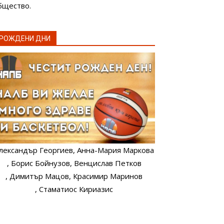
бщество.
РОЖДЕНИ ДНИ
лександър Георгиев
, Анна-Мария Маркова
, Борис Бойнузов
, Венцислав Петков
, Димитър Мацов
, Красимир Маринов
, Стаматиос Кириазис