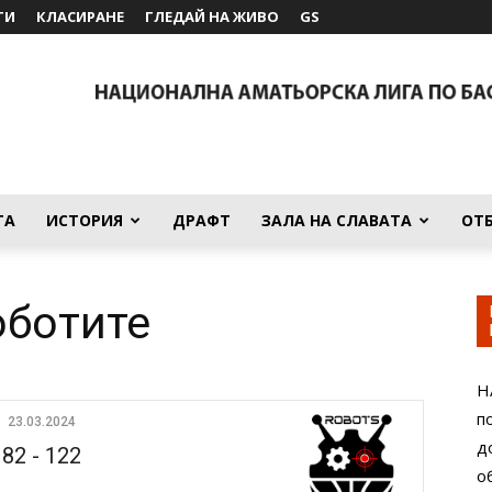
ТИ
КЛАСИРАНЕ
ГЛЕДАЙ НА ЖИВО
GS
ТА
ИСТОРИЯ
ДРАФТ
ЗАЛА НА СЛАВАТА
ОТ
оботите
Н
п
23.03.2024
д
82
-
122
о