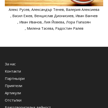
Алекс Русев
, Александър Тенев
, Валерия Алексиева
, Васил Ежев
, Венцислав Дионисиев
, Иван Ванчев
, Иван Иванов
, Лия Йовева
, Лора Папазян
, Милена Тасева
, Радостин Ралев
За нас
Контакти
Партньори
Приятели
Артикули
Отстъпки
Благотворителна дейност