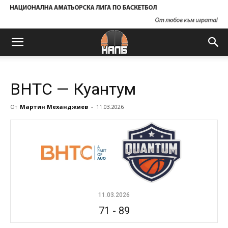
ВНТС — Куантум
От
Мартин Механджиев
-
11.03.2026
11.03.2026
71
-
89