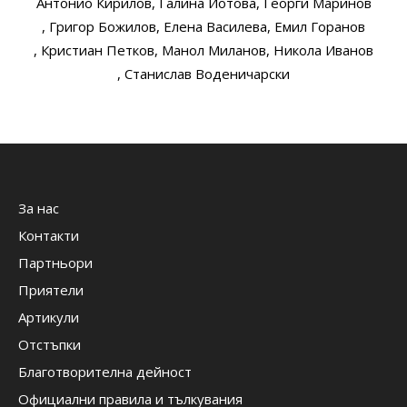
Антонио Кирилов
, Галина Йотова
, Георги Маринов
, Григор Божилов
, Елена Василева
, Емил Горанов
, Кристиан Петков
, Манол Миланов
, Никола Иванов
, Станислав Воденичарски
За нас
Контакти
Партньори
Приятели
Артикули
Отстъпки
Благотворителна дейност
Официални правила и тълкувания