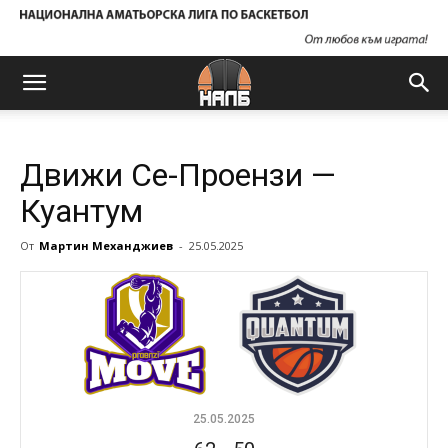
Движи Се-Проензи —
Куантум
От
Мартин Механджиев
-
25.05.2025
25.05.2025