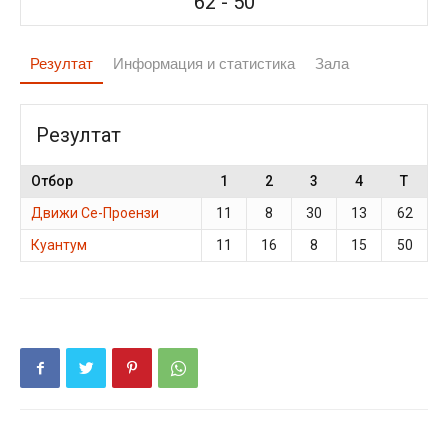
62
-
50
Резултат
Информация и статистика
Зала
Резултат
Отбор
1
2
3
4
T
Движи Се-Проензи
11
8
30
13
62
Куантум
11
16
8
15
50