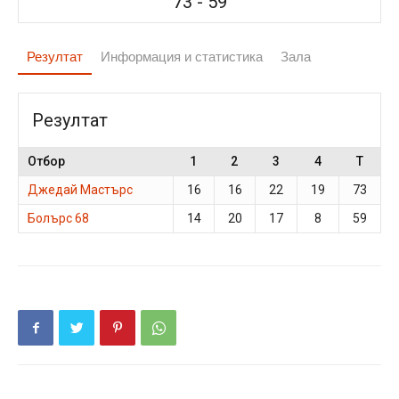
73
-
59
Резултат
Информация и статистика
Зала
Резултат
Отбор
1
2
3
4
T
Джедай Мастърс
16
16
22
19
73
Болърс 68
14
20
17
8
59