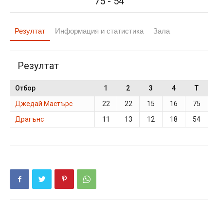
75
-
54
Резултат
Информация и статистика
Зала
Резултат
Отбор
1
2
3
4
T
Джедай Мастърс
22
22
15
16
75
Драгънс
11
13
12
18
54