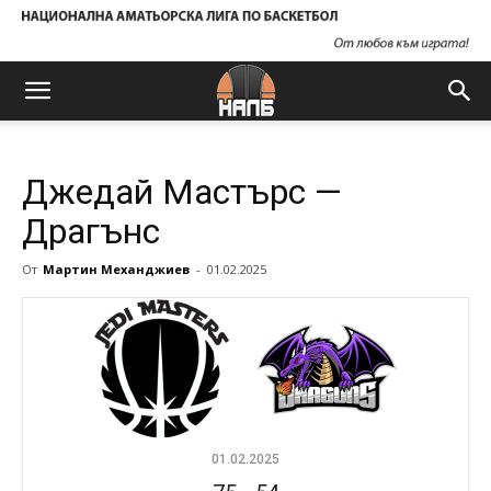
Джедай Мастърс —
Драгънс
От
Мартин Механджиев
-
01.02.2025
01.02.2025