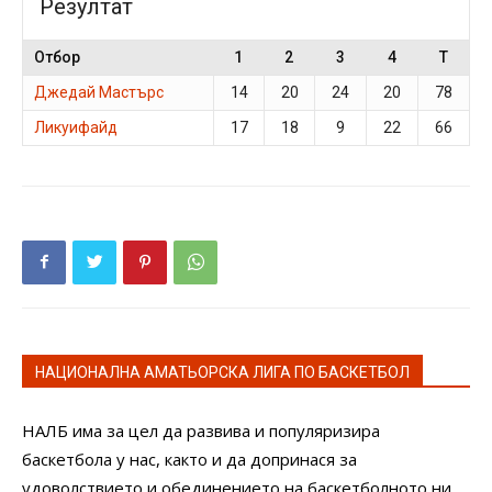
Резултат
Отбор
1
2
3
4
T
Джедай Мастърс
14
20
24
20
78
Ликуифайд
17
18
9
22
66
НАЦИОНАЛНА АМАТЬОРСКА ЛИГА ПО БАСКЕТБОЛ
НАЛБ има за цел да развива и популяризира
баскетбола у нас, както и да допринася за
удоволствието и обединението на баскетболното ни