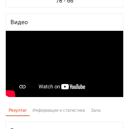
78
-
66
Видео
Резултат
Информация и статистика
Зала