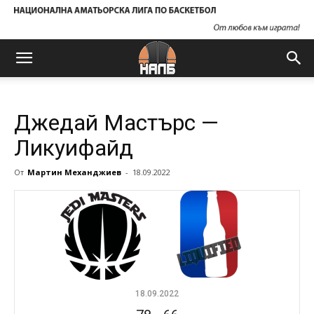
Джедай Мастърс —
Ликуифайд
От
Мартин Механджиев
-
18.09.2022
18.09.2022