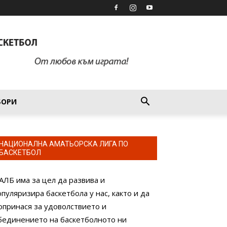
БОРИ
НАЦИОНАЛНА АМАТЬОРСКА ЛИГА ПО
БАСКЕТБОЛ
АЛБ има за цел да развива и
опуляризира баскетбола у нас, както и да
опринася за удоволствието и
бединението на баскетболното ни