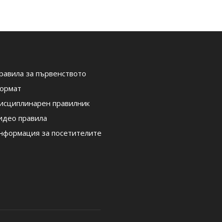
равила за първенството
ормат
исциплинарен правилник
идео правила
нформация за посетителите