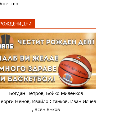
бщество.
РОЖДЕНИ ДНИ
Богдан Петров
, Бойко Миленков
 Георги Ненов
, Ивайло Станков
, Иван Илчев
, Ясен Янков