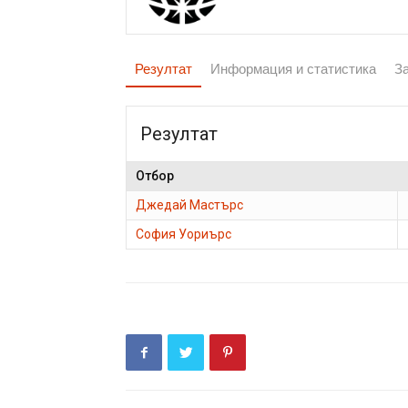
Резултат
Информация и статистика
З
Резултат
Отбор
Джедай Мастърс
София Уориърс