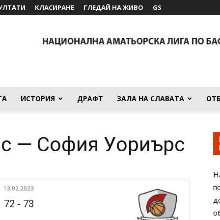
УЛТАТИ
КЛАСИРАНЕ
ГЛЕДАЙ НА ЖИВО
GS
ТА
ИСТОРИЯ
ДРАФТ
ЗАЛА НА СЛАВАТА
ОТ
с — София Уориърс
Н
п
13.02.2023
д
72
-
73
о